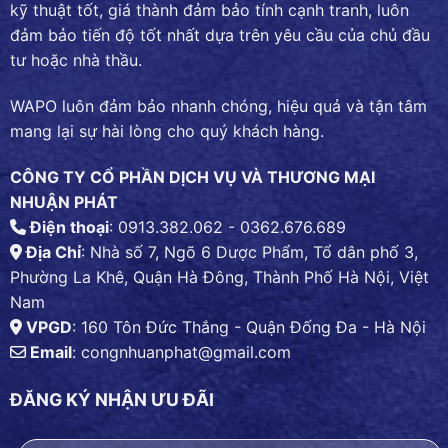
kỹ thuật tốt, giá thành đảm bảo tính cạnh tranh, luôn
đảm bảo tiến độ tốt nhất dựa trên yêu cầu của chủ đầu
tư hoặc nhà thầu.
WAPO luôn đảm bảo nhanh chóng, hiệu quả và tận tâm
mang lại sự hài lòng cho quý khách hàng.
CÔNG TY CỔ PHẦN DỊCH VỤ VÀ THƯƠNG MẠI
NHUẬN PHÁT
Điện thoại
: 0913.382.062 - 0362.676.689
Địa Chỉ
: Nhà số 7, Ngõ 6 Dược Phẩm, Tổ dân phố 3,
Phường La Khê, Quận Hà Đông, Thành Phố Hà Nội, Việt
Nam
VPGD
: 160 Tôn Đức Thắng - Quận Đống Đa - Hà Nội
Email
:
congnhuanphat@gmail.com
ĐĂNG KÝ NHẬN ƯU ĐÃI