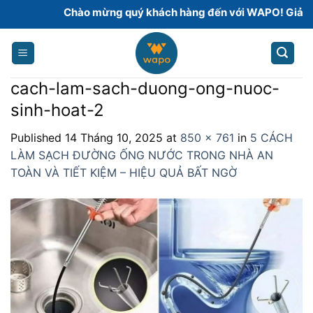
Skip
Chào mừng quý khách hàng đến với WAPO! Giải pháp
to
content
cach-lam-sach-duong-ong-nuoc-
sinh-hoat-2
Published
14 Tháng 10, 2025
at
850 × 761
in
5 CÁCH
LÀM SẠCH ĐƯỜNG ỐNG NƯỚC TRONG NHÀ AN
TOÀN VÀ TIẾT KIỆM – HIỆU QUẢ BẤT NGỜ