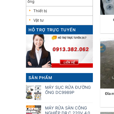
ống
Thiết bị
Vật tư
HỖ TRỢ TRỰC TUYẾN
SẢN PHẨM
MÁY SỤC RỬA ĐƯỜNG
ỐNG DC9989P
Đĩa 
MÁY RỬA SÀN CÔNG
NGHIỆP DR.C 220V 4.0