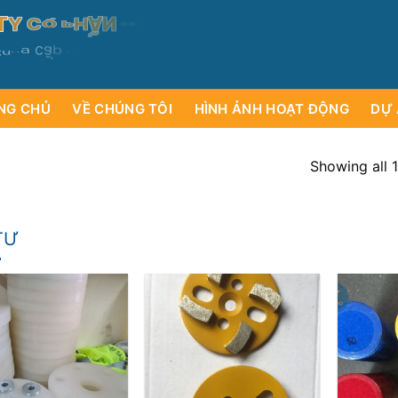
T
Y
C
Ổ
P
H
Ầ
N
D
Ị
C
H
N
V
G
Ụ
Ơ
VÀ
M
T
Ư
Ạ
I
c
u
n
g
c
ấ
p
c
á
c
l
o
s
ạ
y
i
ụ
c
á
r
NG CHỦ
VỀ CHÚNG TÔI
HÌNH ẢNH HOẠT ĐỘNG
DỰ 
Showing all 1
TƯ