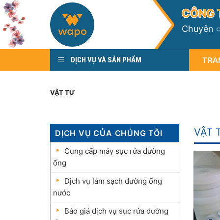
Skip
C
Ô
N
G
to
C
h
u
y
ê
n
content
TRA
DỊCH VỤ VÀ SẢN PHẨM
VẬT TƯ
VẬT 
DỊCH VỤ CỦA CHÚNG TÔI
Cung cấp máy sục rửa đường
ống
Dịch vụ làm sạch đường ống
nước
Báo giá dịch vụ sục rửa đường