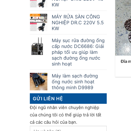
KW
MÁY RỬA SÀN CÔNG
NGHIỆP DR.C 220V 5.5
KW
Máy sục rửa đường ống
cấp nước DC6686: Giải
pháp tối ưu giúp làm
sạch đường ống nước
Đĩa 
sinh hoạt
Máy làm sạch đường
ống nước sinh hoạt
thông minh D9989
GỬI LIÊN HỆ
Đội ngũ nhân viên chuyên nghiệp
của chúng tôi có thể giúp trả lời tất
cả các câu hỏi của bạn.