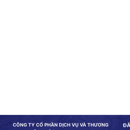
CÔNG TY CỔ PHẦN DỊCH VỤ VÀ THƯƠNG
ĐĂ