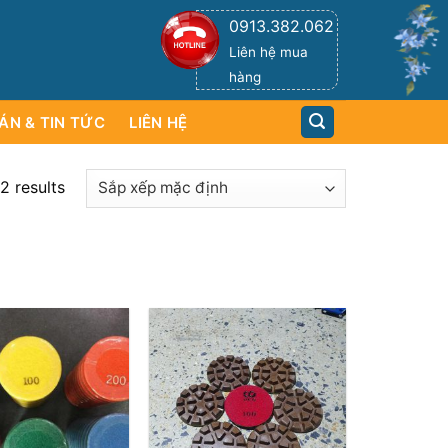
0913.382.062
Liên hệ mua
hàng
ÁN & TIN TỨC
LIÊN HỆ
2 results