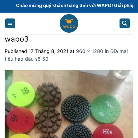
Skip
Chào mừng quý khách hàng đến với WAPO! Giải pháp hoàn 
to
content
wapo3
Published
17 Tháng 8, 2021
at
960 × 1280
in
Đĩa mài
tiêu hao đầu số 50