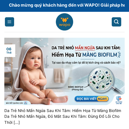
Skip
mừng quý khách hàng đến với WAPO! Giải pháp hoàn thiện sàn
to
content
06
Th8
Da Trẻ Nhỏ Mẩn Ngứa Sau Khi Tắm: Hiểm Họa Từ Màng Biofilm
Da Trẻ Nhỏ Mẩn Ngứa, Đỏ Mắt Sau Khi Tắm: Đừng Đổ Lỗi Cho
Thời [...]