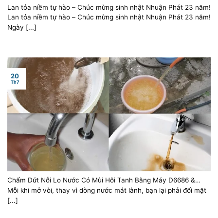
Lan tỏa niềm tự hào – Chúc mừng sinh nhật Nhuận Phát 23 năm!
Lan tỏa niềm tự hào – Chúc mừng sinh nhật Nhuận Phát 23 năm!
Ngày [...]
20
Th7
Chấm Dứt Nỗi Lo Nước Có Mùi Hôi Tanh Bằng Máy D6686 &
Ozone
Mỗi khi mở vòi, thay vì dòng nước mát lành, bạn lại phải đối mặt
[...]