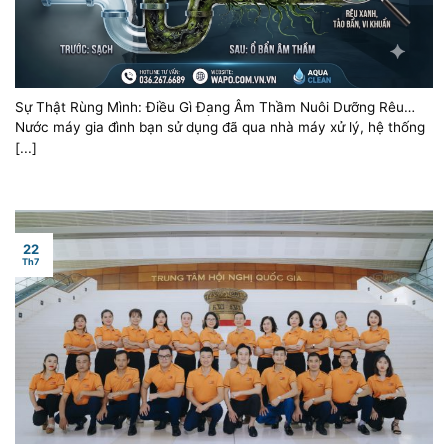
Sự Thật Rùng Mình: Điều Gì Đang Âm Thầm Nuôi Dưỡng Rêu
Xanh, Tảo Bẩn Trong Đường Ống Nước Kín Nhà Bạn?
Nước máy gia đình bạn sử dụng đã qua nhà máy xử lý, hệ thống
[...]
22
Th7