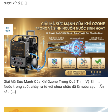
được xử lý [...]
13
Th7
Giải Mã Sức Mạnh Của Khí Ozone Trong Quá Trình Vệ Sinh
Nguồn Nước Sinh Hoạt
Nước trong suốt chảy ra từ vòi chưa chắc đã là nước sạch! Ẩn
sâu [...]