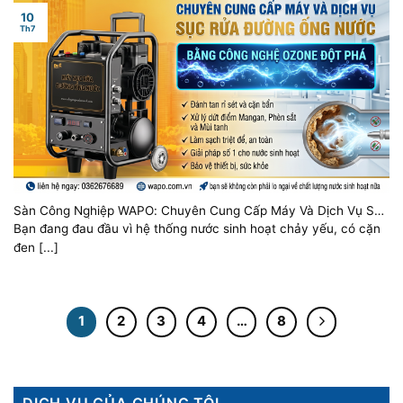
10
Th7
Sàn Công Nghiệp WAPO: Chuyên Cung Cấp Máy Và Dịch Vụ Sục
Rửa Đường Ống Nước Bằng Công Nghệ Ozone Đột Phá
Bạn đang đau đầu vì hệ thống nước sinh hoạt chảy yếu, có cặn
đen [...]
1
2
3
4
…
8
DỊCH VỤ CỦA CHÚNG TÔI