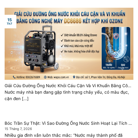
15
Th7
Giải Cứu Đường Ống Nước Khỏi Cáu Cặn Và Vi Khuẩn Bằng Công
Nghệ Máy DC6686 Kết Hợp Khí Ozone
Nước máy nhà bạn đang gặp tình trạng chảy yếu, có màu đục,
cặn đen [...]
Bóc Trần Sự Thật: Vì Sao Đường Ống Nước Sinh Hoạt Lại Tích Tụ
Nhiều Cặn Bẩn?
15 Tháng 7, 2026
Nhiều gia đình vẫn luôn thắc mắc: “Nước máy thành phố đã