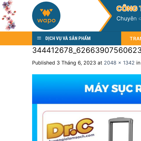
Skip
C
Ô
N
G
to
C
h
u
y
ê
n
content
TRA
DỊCH VỤ VÀ SẢN PHẨM
344412678_62663907560623
Published
3 Tháng 6, 2023
at
2048 × 1342
i