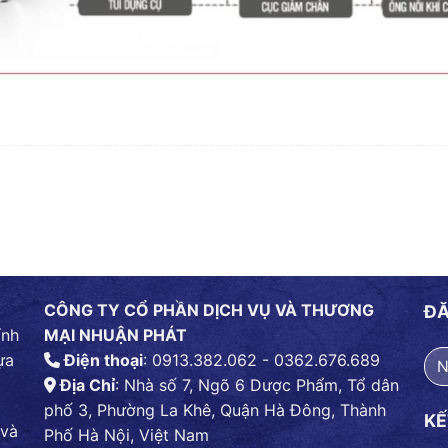
CÔNG TY CỔ PHẦN DỊCH VỤ VÀ THƯƠNG
ĐĂ
ính
MẠI NHUẬN PHÁT
ựa
Điện thoại
: 0913.382.062 - 0362.676.689
Địa Chỉ
: Nhà số 7, Ngõ 6 Dược Phẩm, Tổ dân
phố 3, Phường La Khê, Quận Hà Đông, Thành
KẾ
 và
Phố Hà Nội, Việt Nam