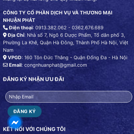
CÔNG TY CỔ PHẦN DỊCH VỤ VÀ THƯƠNG MẠI
NHUẬN PHÁT
Điện thoại
: 0913.382.062 - 0362.676.689
Địa Chỉ
: Nhà số 7, Ngõ 6 Dược Phẩm, Tổ dân phố 3,
Phường La Khê, Quận Hà Đông, Thành Phố Hà Nội, Việt
Nam
VPGD
: 160 Tôn Đức Thắng - Quận Đống Đa - Hà Nội
Email
:
congnhuanphat@gmail.com
ĐĂNG KÝ NHẬN ƯU ĐÃI
KẾT NỐI VỚI CHÚNG TÔI