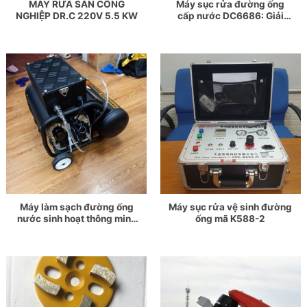
MÁY RỬA SÀN CÔNG
Máy sục rửa đường ống
NGHIỆP DR.C 220V 5.5 KW
cấp nước DC6686: Giải
pháp tối ưu giúp làm sạch
đường ống nước sinh hoạt
Máy làm sạch đường ống
Máy sục rửa vệ sinh đường
nước sinh hoạt thông minh
ống mã K588-2
D9989