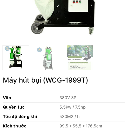
Máy hút bụi (WCG-1999T)
Vôn
380V 3P
Quyền lực
5.5Kw / 7.5hp
Tốc độ dòng khí
530M2 / h
Kích thước
99,5 * 55,5 * 176,5cm