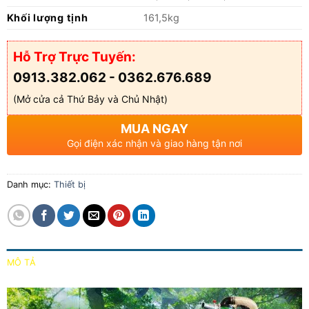
Khối lượng tịnh
161,5kg
Hỗ Trợ Trực Tuyến:
0913.382.062 - 0362.676.689
(Mở cửa cả Thứ Bảy và Chủ Nhật)
MUA NGAY
Gọi điện xác nhận và giao hàng tận nơi
Danh mục:
Thiết bị
MÔ TẢ