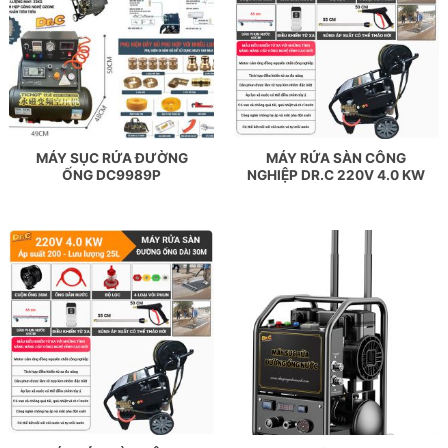
MÁY SỤC RỬA ĐƯỜNG
MÁY RỬA SÀN CÔNG
ỐNG DC9989P
NGHIỆP DR.C 220V 4.0 KW