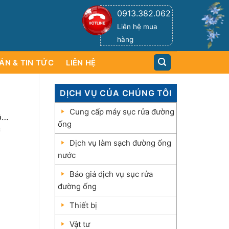
0913.382.062
Liên hệ mua
hàng
ÁN & TIN TỨC
LIÊN HỆ
DỊCH VỤ CỦA CHÚNG TÔI
Cung cấp máy sục rửa đường
ông
ống
c
Dịch vụ làm sạch đường ống
nước
Báo giá dịch vụ sục rửa
đường ống
Thiết bị
Vật tư