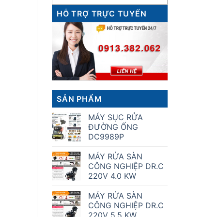
HỖ TRỢ TRỰC TUYẾN
SẢN PHẨM
MÁY SỤC RỬA
ĐƯỜNG ỐNG
DC9989P
MÁY RỬA SÀN
CÔNG NGHIỆP DR.C
220V 4.0 KW
MÁY RỬA SÀN
CÔNG NGHIỆP DR.C
220V 5.5 KW