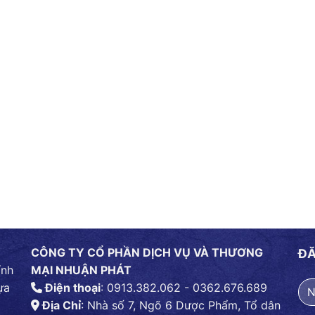
CÔNG TY CỔ PHẦN DỊCH VỤ VÀ THƯƠNG
ĐĂ
ính
MẠI NHUẬN PHÁT
ựa
Điện thoại
: 0913.382.062 - 0362.676.689
Địa Chỉ
: Nhà số 7, Ngõ 6 Dược Phẩm, Tổ dân