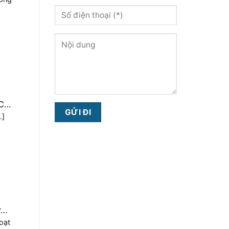
.]
ước
oạt