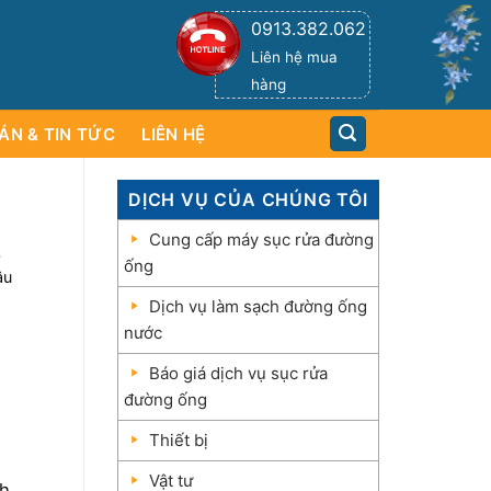
0913.382.062
H
U
Ậ
N
Liên hệ mua
hàng
ÁN & TIN TỨC
LIÊN HỆ
DỊCH VỤ CỦA CHÚNG TÔI
Cung cấp máy sục rửa đường
ống
âu
Dịch vụ làm sạch đường ống
nước
Báo giá dịch vụ sục rửa
đường ống
Thiết bị
Vật tư
h