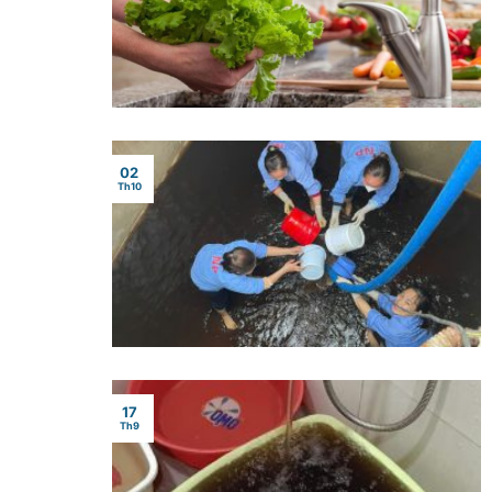
02
Th10
17
Th9