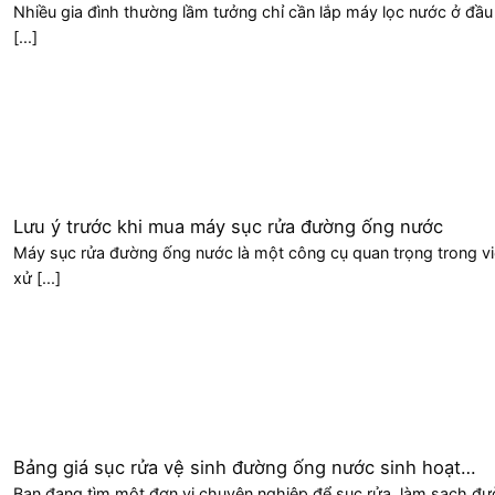
Sinh Hoạt 2026 Mới Nhất Từ Nhuận Phát
Nhiều gia đình thường lầm tưởng chỉ cần lắp máy lọc nước ở đầu
[...]
Lưu ý trước khi mua máy sục rửa đường ống nước
Máy sục rửa đường ống nước là một công cụ quan trọng trong v
xử [...]
Bảng giá sục rửa vệ sinh đường ống nước sinh hoạt
[2025] – Dịch vụ WAPO
Bạn đang tìm một đơn vị chuyên nghiệp để sục rửa, làm sạch đ