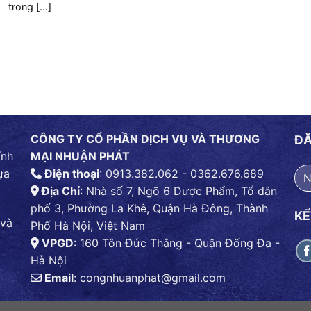
trong [...]
CÔNG TY CỔ PHẦN DỊCH VỤ VÀ THƯƠNG
ĐĂ
ính
MẠI NHUẬN PHÁT
ựa
Điện thoại
: 0913.382.062 - 0362.676.689
Địa Chỉ
: Nhà số 7, Ngõ 6 Dược Phẩm, Tổ dân
phố 3, Phường La Khê, Quận Hà Đông, Thành
KẾ
 và
Phố Hà Nội, Việt Nam
VPGD
: 160 Tôn Đức Thắng - Quận Đống Đa -
Hà Nội
Email
:
congnhuanphat@gmail.com