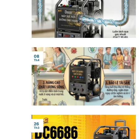
08
Th4
26
Th3