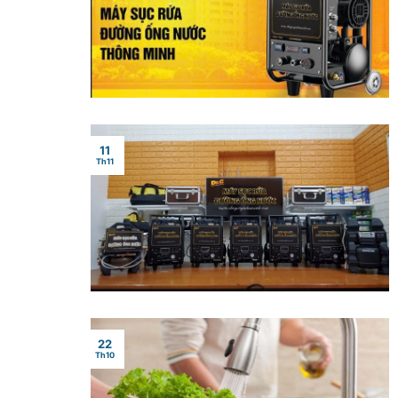
11
Th11
22
Th10