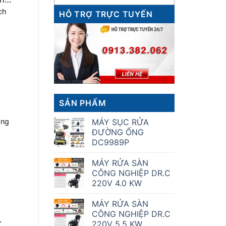
ch
HỖ TRỢ TRỰC TUYẾN
SẢN PHẨM
ông
MÁY SỤC RỬA
ĐƯỜNG ỐNG
DC9989P
MÁY RỬA SÀN
CÔNG NGHIỆP DR.C
220V 4.0 KW
MÁY RỬA SÀN
CÔNG NGHIỆP DR.C
220V 5.5 KW