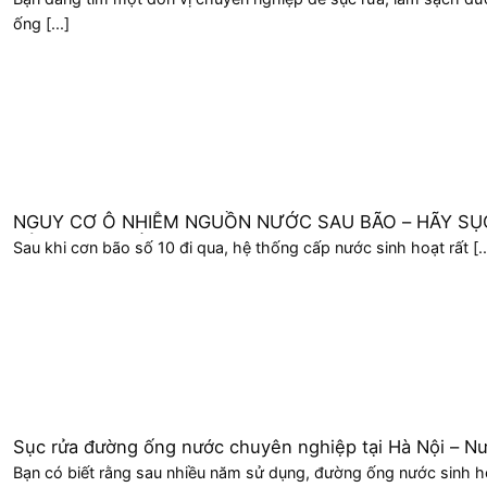
ống [...]
NGUY CƠ Ô NHIỄM NGUỒN NƯỚC SAU BÃO – HÃY SỤC
RỬA ĐƯỜNG ỐNG TRƯỚC KHI QUÁ MUỘN
Sau khi cơn bão số 10 đi qua, hệ thống cấp nước sinh hoạt rất [..
Sục rửa đường ống nước chuyên nghiệp tại Hà Nội – N
sạch cho mọi gia đình
Bạn có biết rằng sau nhiều năm sử dụng, đường ống nước sinh h