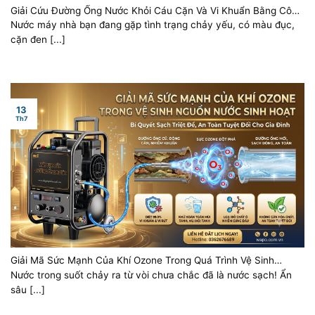
Giải Cứu Đường Ống Nước Khỏi Cáu Cặn Và Vi Khuẩn Bằng Công
Nghệ Máy DC6686 Kết Hợp Khí Ozone
Nước máy nhà bạn đang gặp tình trạng chảy yếu, có màu đục,
cặn đen [...]
13
Th7
Giải Mã Sức Mạnh Của Khí Ozone Trong Quá Trình Vệ Sinh
Nguồn Nước Sinh Hoạt
Nước trong suốt chảy ra từ vòi chưa chắc đã là nước sạch! Ẩn
sâu [...]