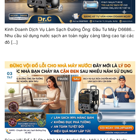
Kinh Doanh Dịch Vụ Làm Sạch Đường Ống: Đầu Tư Máy D6686 –
Vận Hành Với Chi Phí 0 Đồng
Nhu cầu sử dụng nước sạch an toàn ngày càng tăng cao tại các
đô [...]
03
Th7