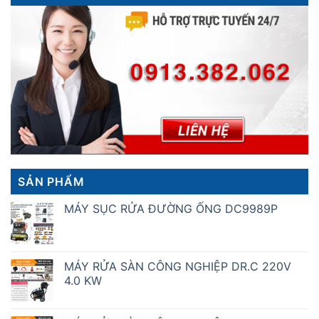
SẢN PHẨM
MÁY SỤC RỬA ĐƯỜNG ỐNG DC9989P
MÁY RỬA SÀN CÔNG NGHIỆP DR.C 220V
4.0 KW