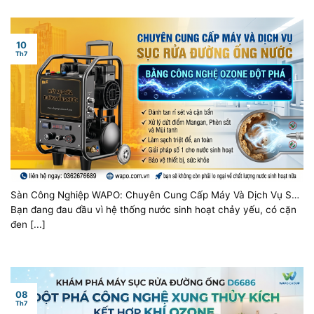
10
Th7
Sàn Công Nghiệp WAPO: Chuyên Cung Cấp Máy Và Dịch Vụ Sục
Rửa Đường Ống Nước Bằng Công Nghệ Ozone Đột Phá
Bạn đang đau đầu vì hệ thống nước sinh hoạt chảy yếu, có cặn
đen [...]
08
Th7