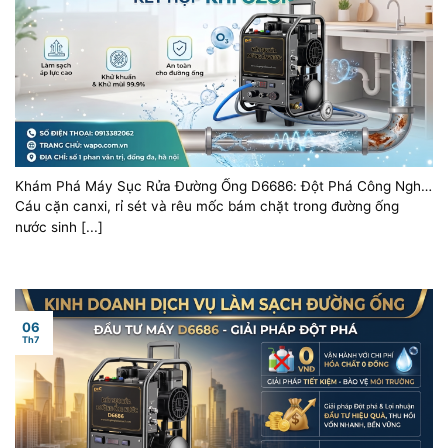
Khám Phá Máy Sục Rửa Đường Ống D6686: Đột Phá Công Nghệ
Xung Thủy Kích Kết Hợp Khí Ozone
Cáu cặn canxi, rỉ sét và rêu mốc bám chặt trong đường ống
nước sinh [...]
06
Th7