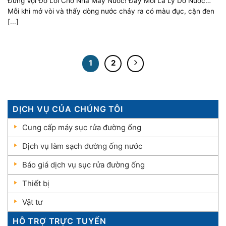
Đừng Vội Đổ Lỗi Cho Nhà Máy Nước! Đây Mới Là Lý Do Nước
Nhà Bạn Chảy Ra Cặn Đen Sau Nhiều Năm Sử Dụng
Mỗi khi mở vòi và thấy dòng nước chảy ra có màu đục, cặn đen
[...]
1
2
DỊCH VỤ CỦA CHÚNG TÔI
Cung cấp máy sục rửa đường ống
Dịch vụ làm sạch đường ống nước
Báo giá dịch vụ sục rửa đường ống
Thiết bị
Vật tư
HỖ TRỢ TRỰC TUYẾN