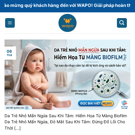
Skip
uý khách hàng đến với WAPO! Giải pháp hoàn thiện sàn bê t
to
content
06
Th8
Da Trẻ Nhỏ Mẩn Ngứa Sau Khi Tắm: Hiểm Họa Từ Màng Biofilm
Da Trẻ Nhỏ Mẩn Ngứa, Đỏ Mắt Sau Khi Tắm: Đừng Đổ Lỗi Cho
Thời [...]