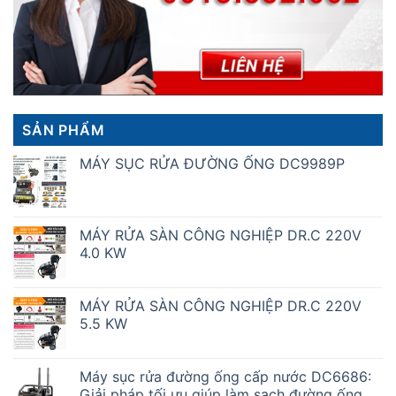
SẢN PHẨM
MÁY SỤC RỬA ĐƯỜNG ỐNG DC9989P
MÁY RỬA SÀN CÔNG NGHIỆP DR.C 220V
4.0 KW
MÁY RỬA SÀN CÔNG NGHIỆP DR.C 220V
5.5 KW
Máy sục rửa đường ống cấp nước DC6686:
Giải pháp tối ưu giúp làm sạch đường ống