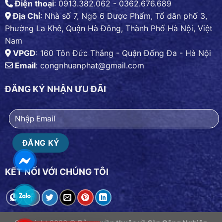
Điện thoại
: 0913.382.062 - 0362.676.689
Địa Chỉ
: Nhà số 7, Ngõ 6 Dược Phẩm, Tổ dân phố 3,
Phường La Khê, Quận Hà Đông, Thành Phố Hà Nội, Việt
Nam
VPGD
: 160 Tôn Đức Thắng - Quận Đống Đa - Hà Nội
Email
:
congnhuanphat@gmail.com
ĐĂNG KÝ NHẬN ƯU ĐÃI
KẾT NỐI VỚI CHÚNG TÔI