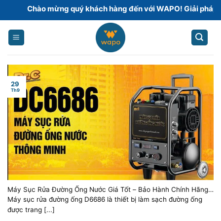
Skip
Chào mừng quý khách hàng đến với WAPO! Giải pháp hoàn 
to
content
29
Th9
Máy Sục Rửa Đường Ống Nước Giá Tốt – Bảo Hành Chính Hãng,
Ship Toàn Quốc
Máy sục rửa đường ống D6686 là thiết bị làm sạch đường ống
được trang [...]