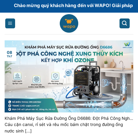
Skip
Chào mừng quý khách hàng đến với WAPO! Giải pháp hoàn t
to
content
08
Th7
Khám Phá Máy Sục Rửa Đường Ống D6686: Đột Phá Công Nghệ
Xung Thủy Kích Kết Hợp Khí Ozone
Cáu cặn canxi, rỉ sét và rêu mốc bám chặt trong đường ống
nước sinh [...]