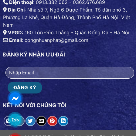
Điện thoại
: 0913.382.062 - 0362.676.689
Địa Chỉ
: Nhà số 7, Ngõ 6 Dược Phẩm, Tổ dân phố 3,
Phường La Khê, Quận Hà Đông, Thành Phố Hà Nội, Việt
Nam
VPGD
: 160 Tôn Đức Thắng - Quận Đống Đa - Hà Nội
Email
:
congnhuanphat@gmail.com
ĐĂNG KÝ NHẬN ƯU ĐÃI
KẾT NỐI VỚI CHÚNG TÔI