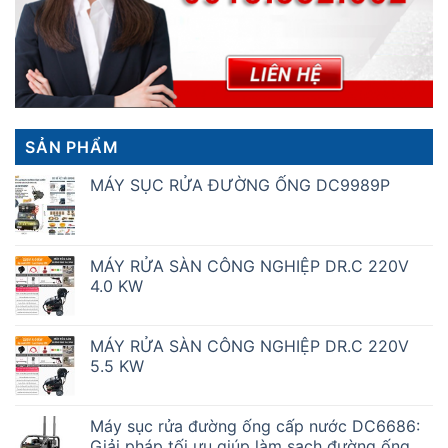
SẢN PHẨM
MÁY SỤC RỬA ĐƯỜNG ỐNG DC9989P
MÁY RỬA SÀN CÔNG NGHIỆP DR.C 220V
4.0 KW
MÁY RỬA SÀN CÔNG NGHIỆP DR.C 220V
5.5 KW
Máy sục rửa đường ống cấp nước DC6686:
Giải pháp tối ưu giúp làm sạch đường ống