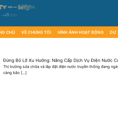
T
Y
C
Ổ
P
H
Ầ
N
D
Ụ
T
Ị
C
H
V
Ư
H
Ơ
VÀ
N
c
u
n
g
c
ấ
p
i
c
ạ
á
c
m
o
á
y
l
NG CHỦ
VỀ CHÚNG TÔI
HÌNH ẢNH HOẠT ĐỘNG
DỰ 
Đừng Bỏ Lỡ Xu Hướng: Nâng Cấp Dịch Vụ Điện Nước C
Bạn Với Công Nghệ Sục Rửa Không Đục Phá
Thị trường sửa chữa và lắp đặt điện nước truyền thống đang ngà
càng bão [...]