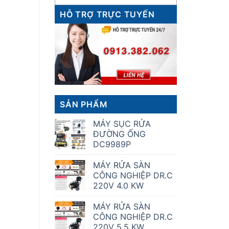
HỖ TRỢ TRỰC TUYẾN
SẢN PHẨM
MÁY SỤC RỬA
ĐƯỜNG ỐNG
DC9989P
MÁY RỬA SÀN
CÔNG NGHIỆP DR.C
220V 4.0 KW
MÁY RỬA SÀN
CÔNG NGHIỆP DR.C
220V 5.5 KW