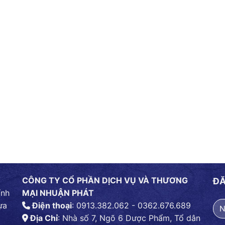
CÔNG TY CỔ PHẦN DỊCH VỤ VÀ THƯƠNG
ĐĂ
ính
MẠI NHUẬN PHÁT
ựa
Điện thoại
: 0913.382.062 - 0362.676.689
Địa Chỉ
: Nhà số 7, Ngõ 6 Dược Phẩm, Tổ dân