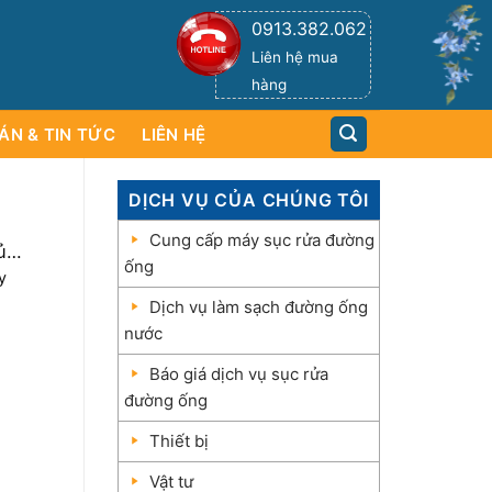
0913.382.062
Liên hệ mua
hàng
ÁN & TIN TỨC
LIÊN HỆ
DỊCH VỤ CỦA CHÚNG TÔI
Cung cấp máy sục rửa đường
ủa
ống
y
Dịch vụ làm sạch đường ống
nước
Báo giá dịch vụ sục rửa
đường ống
Thiết bị
Vật tư