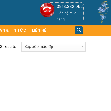
0913.382.062
Liên hệ mua
hàng
ÁN & TIN TỨC
LIÊN HỆ
2 results