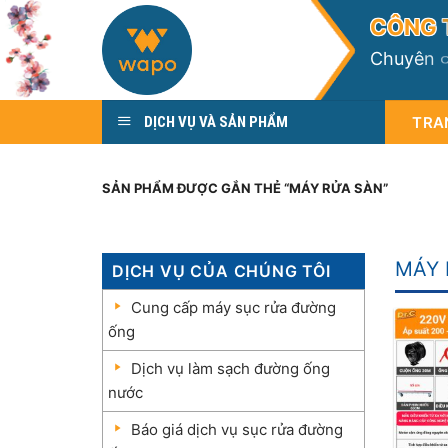
Skip
C
Ô
N
G
to
C
h
u
y
ê
n
content
TRA
DỊCH VỤ VÀ SẢN PHẨM
SẢN PHẨM ĐƯỢC GẮN THẺ “MÁY RỬA SÀN”
MÁY 
DỊCH VỤ CỦA CHÚNG TÔI
Cung cấp máy sục rửa đường
ống
Dịch vụ làm sạch đường ống
nước
Báo giá dịch vụ sục rửa đường