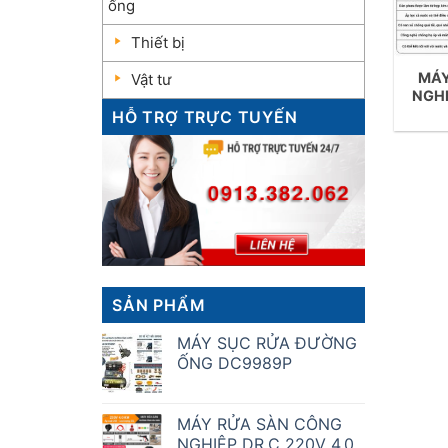
ống
Thiết bị
MÁY
Vật tư
NGHI
HỖ TRỢ TRỰC TUYẾN
SẢN PHẨM
MÁY SỤC RỬA ĐƯỜNG
ỐNG DC9989P
MÁY RỬA SÀN CÔNG
NGHIỆP DR.C 220V 4.0