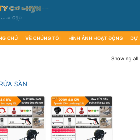
T
Y
C
Ổ
P
H
Ầ
N
D
T
Ị
H
C
H
Ư
Ơ
Ụ
VÀ
N
G
c
u
n
g
c
ấ
p
c
á
m
c
i
á
y
l
ạ
s
NG CHỦ
VỀ CHÚNG TÔI
HÌNH ẢNH HOẠT ĐỘNG
DỰ 
Showing all 
RỬA SÀN