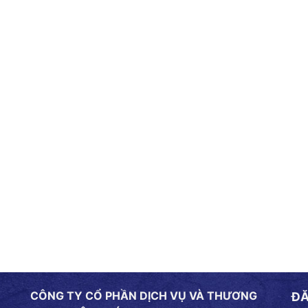
CÔNG TY CỔ PHẦN DỊCH VỤ VÀ THƯƠNG
ĐĂ