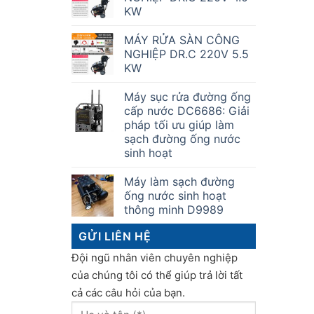
KW
MÁY RỬA SÀN CÔNG
NGHIỆP DR.C 220V 5.5
KW
Máy sục rửa đường ống
cấp nước DC6686: Giải
pháp tối ưu giúp làm
sạch đường ống nước
sinh hoạt
Máy làm sạch đường
ống nước sinh hoạt
thông minh D9989
GỬI LIÊN HỆ
Đội ngũ nhân viên chuyên nghiệp
của chúng tôi có thể giúp trả lời tất
cả các câu hỏi của bạn.