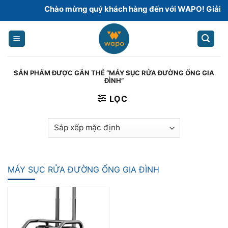
Skip
Chào mừng quý khách hàng đến với WAPO! Giải pháp
to
content
SẢN PHẨM ĐƯỢC GẮN THẺ “MÁY SỤC RỬA ĐƯỜNG ỐNG GIA
ĐÌNH”
LỌC
MÁY SỤC RỬA ĐƯỜNG ỐNG GIA ĐÌNH