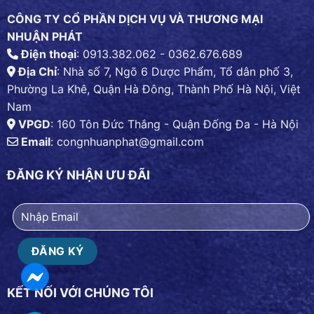
CÔNG TY CỔ PHẦN DỊCH VỤ VÀ THƯƠNG MẠI
NHUẬN PHÁT
Điện thoại
: 0913.382.062 - 0362.676.689
Địa Chỉ
: Nhà số 7, Ngõ 6 Dược Phẩm, Tổ dân phố 3,
Phường La Khê, Quận Hà Đông, Thành Phố Hà Nội, Việt
Nam
VPGD
: 160 Tôn Đức Thắng - Quận Đống Đa - Hà Nội
Email
:
congnhuanphat@gmail.com
ĐĂNG KÝ NHẬN ƯU ĐÃI
KẾT NỐI VỚI CHÚNG TÔI