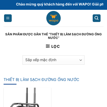
Skip
Chào mừng quý khách hàng đến với WAPO! Giải pháp h
to
content
SẢN PHẨM ĐƯỢC GẮN THẺ “THIẾT BỊ LÀM SẠCH ĐƯỜNG ỐNG
NƯỚC”
LỌC
THIẾT BỊ LÀM SẠCH ĐƯỜNG ỐNG NƯỚC