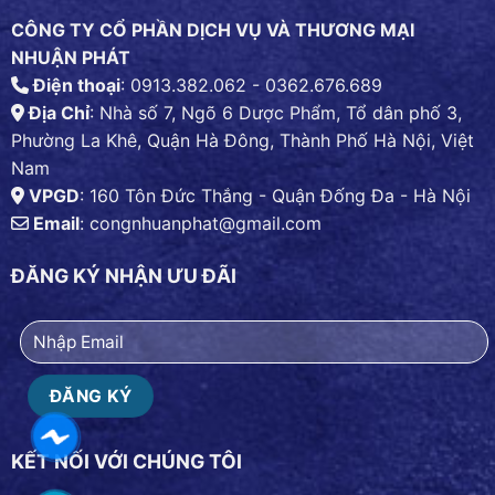
CÔNG TY CỔ PHẦN DỊCH VỤ VÀ THƯƠNG MẠI
NHUẬN PHÁT
Điện thoại
: 0913.382.062 - 0362.676.689
Địa Chỉ
: Nhà số 7, Ngõ 6 Dược Phẩm, Tổ dân phố 3,
Phường La Khê, Quận Hà Đông, Thành Phố Hà Nội, Việt
Nam
VPGD
: 160 Tôn Đức Thắng - Quận Đống Đa - Hà Nội
Email
:
congnhuanphat@gmail.com
ĐĂNG KÝ NHẬN ƯU ĐÃI
KẾT NỐI VỚI CHÚNG TÔI