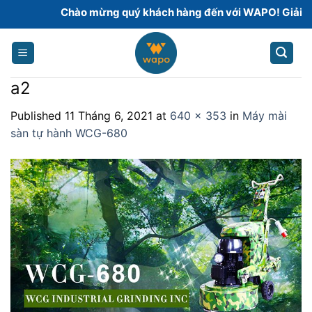
Skip
Chào mừng quý khách hàng đến với WAPO! Giải pháp 
to
content
a2
Published
11 Tháng 6, 2021
at
640 × 353
in
Máy mài
sàn tự hành WCG-680