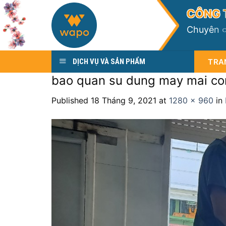
Skip
C
Ô
N
G
to
C
h
u
y
ê
n
content
TRA
DỊCH VỤ VÀ SẢN PHẨM
bao quan su dung may mai co
Published
18 Tháng 9, 2021
at
1280 × 960
in