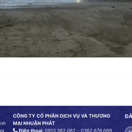
CÔNG TY CỔ PHẦN DỊCH VỤ VÀ THƯƠNG
ĐĂ
ính
MẠI NHUẬN PHÁT
ựa
Điện thoại
: 0913.382.062 - 0362.676.689