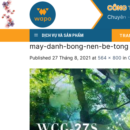
Skip
C
Ô
N
G
to
C
h
u
y
ê
n
content
TRA
DỊCH VỤ VÀ SẢN PHẨM
may-danh-bong-nen-be-tong
Published
27 Tháng 8, 2021
at
564 × 800
in