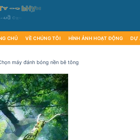
T
Y
C
Ổ
P
H
Ầ
N
Ụ
D
V
Ị
T
H
C
VÀ
Ư
Ơ
c
u
n
g
c
ấ
p
ạ
i
c
o
á
m
c
l
á
y
NG CHỦ
VỀ CHÚNG TÔI
HÌNH ẢNH HOẠT ĐỘNG
DỰ 
Chọn máy đánh bóng nền bê tông