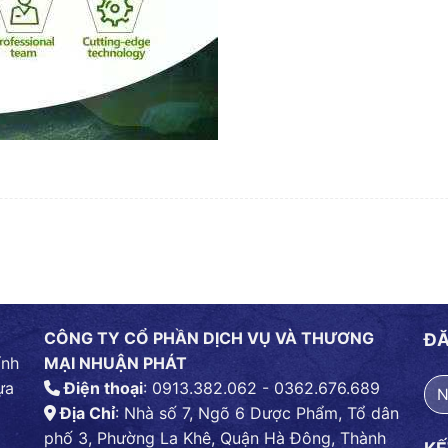
CÔNG TY CỔ PHẦN DỊCH VỤ VÀ THƯƠNG
ĐĂ
ính
MẠI NHUẬN PHÁT
ựa
Điện thoại
: 0913.382.062 - 0362.676.689
Địa Chỉ
: Nhà số 7, Ngõ 6 Dược Phẩm, Tổ dân
phố 3, Phường La Khê, Quận Hà Đông, Thành