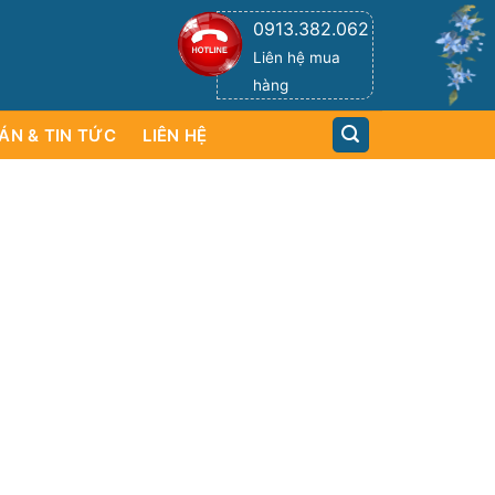
0913.382.062
Liên hệ mua
hàng
ÁN & TIN TỨC
LIÊN HỆ