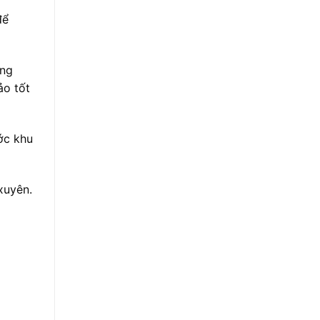
để
ằng
ảo tốt
ớc khu
xuyên.