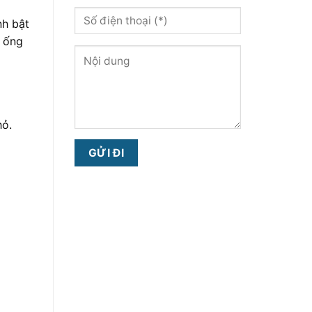
nh bật
g ống
g
hỏ.