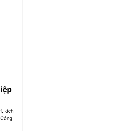
hiệp
, kích
n Công