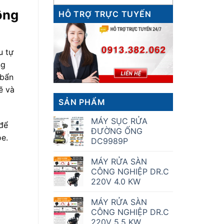
ông
HỖ TRỢ TRỰC TUYẾN
u tự
ng
 bẩn
ẽ và
SẢN PHẨM
MÁY SỤC RỬA
để
ĐƯỜNG ỐNG
e.
DC9989P
MÁY RỬA SÀN
CÔNG NGHIỆP DR.C
220V 4.0 KW
MÁY RỬA SÀN
CÔNG NGHIỆP DR.C
220V 5.5 KW