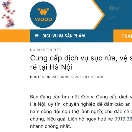
Skip
C
Ô
N
G
to
C
h
u
y
ê
n
content
TRA
DỊCH VỤ VÀ SẢN PHẨM
DỰ ÁN & TIN TỨC
Cung cấp dịch vụ sục rửa, vệ 
rẻ tại Hà Nội
POSTED ON
29 THÁNG 5, 2023
BY
MR ANH
Bạn đang cần tìm một đơn vị Cung cấp dịch v
Hà Nội. uy tín, chuyên nghiệp để đảm bảo an
năm cùng đội ngũ thợ lành nghề, chu đáo sẽ 
chóng, hiệu quả. Liên hệ ngay hotline
0913.3
nhanh chóng nhất.