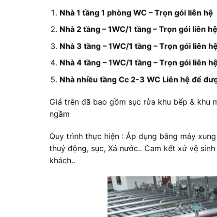
Nhà 1 tầng 1 phòng WC – Trọn gói liên hệ
Nhà 2 tầng – 1WC/1 tầng – Trọn gói liên h
Nhà 3 tầng – 1WC/1 tầng – Trọn gói liên h
Nhà 4 tầng – 1WC/1 tầng – Trọn gói liên h
Nhà nhiều tầng Cc 2-3 WC Liên hệ để được
Giá trên đã bao gồm sục rửa khu bếp & khu m
ngầm
Quy trình thực hiện : Áp dụng bằng máy xun
thuỷ động, sục, Xả nước.. Cam kết xử vệ sin
khách..