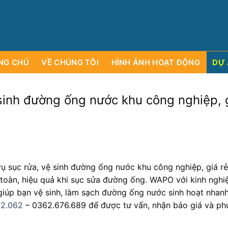
T
Y
C
Ổ
P
H
Ầ
N
D
Ị
H
C
Ư
H
T
Ơ
N
V
VÀ
G
c
u
n
g
c
ấ
p
c
á
m
c
á
l
y
o
i
s
ụ
NG CHỦ
VỀ CHÚNG TÔI
HÌNH ẢNH HOẠT ĐỘNG
DỰ 
sinh đường ống nước khu công nghiệp, 
ụ sục rửa, vệ sinh đường ống nước khu công nghiệp, giá rẻ
 toàn, hiệu quả khi sục sửa đường ống. WAPO với kinh nghi
giúp bạn vệ sinh, làm sạch đường ống nước sinh hoạt nhan
82.062
– 0362.676.689 để được tư vấn, nhận báo giá và ph