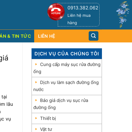
0913.382.062
Liên hệ mua
hàng
ÁN & TIN TỨC
LIÊN HỆ
DỊCH VỤ CỦA CHÚNG TÔI
giá
Cung cấp máy sục rửa đường
ống
Dịch vụ làm sạch đường ống
nước
 tại
Báo giá dịch vụ sục rửa
ệm lâu
đường ống
h
Thiết bị
ục vụ
Vật tư