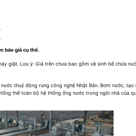
ệ
ệ
ệ
 báo giá cụ thể.
áy giặt. Lưu ý: Giá trên chưa bao gồm vệ sinh bể chứa nư
g nước thuỷ động rung công nghệ Nhật Bản. Bơm nước, tạo 
h tổng thể toàn bộ hệ thống ống nước trong ngôi nhà của q