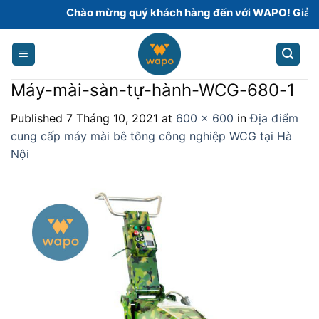
Skip
Chào mừng quý khách hàng đến với WAPO! Giải phá
to
content
Máy-mài-sàn-tự-hành-WCG-680-1
Published
7 Tháng 10, 2021
at
600 × 600
in
Địa điểm
cung cấp máy mài bê tông công nghiệp WCG tại Hà
Nội