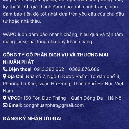
kỹ thuật tốt, giá thành đảm bảo tính cạnh tranh, luôn
đảm bảo tiến độ tốt nhất dựa trên yêu cầu của chủ đầu
tư hoặc nhà thầu.
WAPO luôn đảm bảo nhanh chóng, hiệu quả và tận tâm
mang lại sự hài lòng cho quý khách hàng.
CÔNG TY CỔ PHẦN DỊCH VỤ VÀ THƯƠNG MẠI
NHUẬN PHÁT
Điện thoại
: 0913.382.062 - 0362.676.689
Địa Chỉ
: Nhà số 7, Ngõ 6 Dược Phẩm, Tổ dân phố 3,
Phường La Khê, Quận Hà Đông, Thành Phố Hà Nội, Việt
Nam
VPGD
: 160 Tôn Đức Thắng - Quận Đống Đa - Hà Nội
Email
:
congnhuanphat@gmail.com
ĐĂNG KÝ NHẬN ƯU ĐÃI