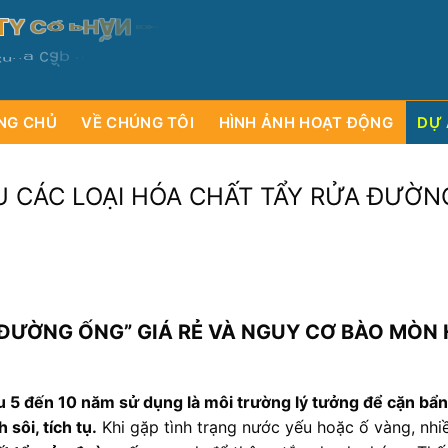
T
Y
C
Ổ
P
H
Ầ
N
D
Ị
C
H
V
Ụ
VÀ
T
H
Ư
Ơ
N
G
M
Ạ
I
N
c
u
n
g
c
ấ
p
c
á
c
l
o
ạ
i
m
á
y
s
ụ
ư
đ
c
ờ
r
n
g
a
ử
NG CHỦ
VỀ CHÚNG TÔI
HÌNH ẢNH HOẠT ĐỘNG
DỰ 
U CÁC LOẠI HÓA CHẤT TẨY RỬA ĐƯỜN
 ĐƯỜNG ỐNG” GIÁ RẺ VÀ NGUY CƠ BÀO MÒN 
u 5 đến 10 năm sử dụng là môi trường lý tưởng để cặn bẩn
 sôi, tích tụ
.
Khi gặp tình trạng nước yếu hoặc ố vàng, nhi