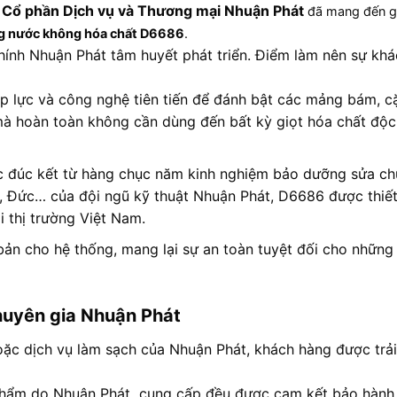
 Cổ phần Dịch vụ và Thương mại Nhuận Phát
đã mang đến gi
g nước không hóa chất D6686
.
ính Nhuận Phát tâm huyết phát triển
. Điểm làm nên sự khá
 lực và công nghệ tiên tiến để đánh bật các mảng bám, c
mà hoàn toàn không cần dùng đến bất kỳ giọt hóa chất độc
 đúc kết từ hàng chục năm kinh nghiệm bảo dưỡng sửa ch
n, Đức… của đội ngũ kỹ thuật Nhuận Phát, D6686 được thiết
i thị trường Việt Nam
.
bản cho hệ thống, mang lại sự an toàn tuyệt đối cho những
chuyên gia Nhuận Phát
ặc dịch vụ làm sạch của Nhuận Phát, khách hàng được trải
phẩm do Nhuận Phát cung cấp đều được cam kết bảo hành