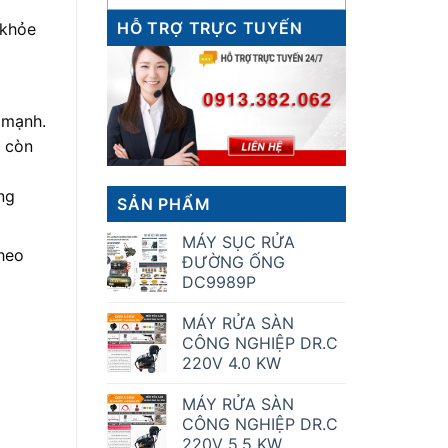
HỖ TRỢ TRỰC TUYẾN
 khỏe
 mạnh.
à còn
ng
SẢN PHẨM
MÁY SỤC RỬA
heo
ĐƯỜNG ỐNG
DC9989P
MÁY RỬA SÀN
CÔNG NGHIỆP DR.C
220V 4.0 KW
MÁY RỬA SÀN
CÔNG NGHIỆP DR.C
220V 5.5 KW