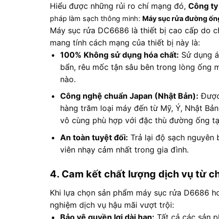
Hiểu được những rủi ro chí mạng đó,
Công ty
pháp làm sạch thông minh:
Máy sục rửa đường ốn
Máy sục rửa DC6686 là thiết bị cao cấp
do ch
mang tính cách mạng của thiết bị này là:
100% Không sử dụng hóa chất:
Sử dụng áp
bẩn, rêu mốc tận sâu bên trong lòng ống 
nào
.
Công nghệ chuẩn Japan (Nhật Bản):
Được
hàng trăm loại máy đến từ Mỹ, Ý, Nhật Bả
vô cùng phù hợp với đặc thù đường ống tạ
An toàn tuyệt đối:
Trả lại độ sạch nguyên 
viên nhạy cảm nhất trong gia đình
.
4. Cam kết chất lượng dịch vụ từ 
Khi lựa chọn sản phẩm máy sục rửa D6686 ho
nghiệm dịch vụ hậu mãi vượt trội:
Bảo vệ quyền lợi dài hạn:
Tất cả các sản 