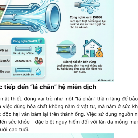
c tiếp đến “lá chắn” hệ miễn dịch
mật thiết, đóng vai trò như một “lá chắn” thầm lặng để bảo
ủa việc dùng hóa chất không nằm ở vật tư, mà nằm ở sức kh
t độc hại vẫn bám lại trên thành ống. Việc sử dụng nguồn 
 đến sức khỏe – đặc biệt nguy hiểm đối với làn da mỏng ma
ười cao tuổi
.