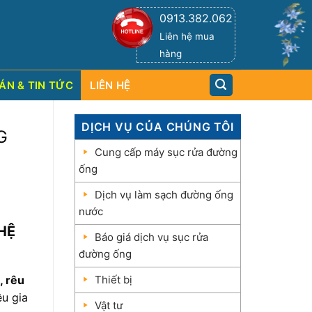
Ậ
U
0913.382.062
N
H
P
H
Liên hệ mua
hàng
ÁN & TIN TỨC
LIÊN HỆ
DỊCH VỤ CỦA CHÚNG TÔI
G
Cung cấp máy sục rửa đường
ống
Dịch vụ làm sạch đường ống
nước
HỆ
Báo giá dịch vụ sục rửa
đường ống
, rêu
Thiết bị
ều gia
Vật tư