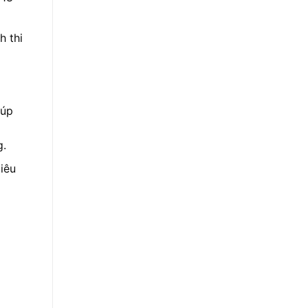
h thi
iúp
g.
iêu