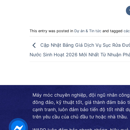
This entry was posted in
Dự án & Tin tức
and tagged
các
Cập Nhật Bảng Giá Dịch Vụ Sục Rửa Đư
Nước Sinh Hoạt 2026 Mới Nhất Từ Nhuận Ph
Máy móc chuyên nghiệp, đội ngũ nhân công
đông đảo, kỹ thuật tốt, giá thành đảm bảo t
cạnh tranh, luôn đảm bảo tiến độ tốt nhất d
trên yêu cầu của chủ đầu tư hoặc nhà thầu.
WAPO luôn đảm bảo nhanh chóng, hiệu quả