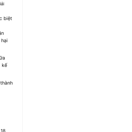
ải
c biệt
ặn
 hại
ữa
 kế
 thành
 18