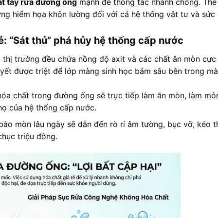
ất tẩy rửa đường ống
mạnh để thông tắc nhanh chóng
. Thế
ững hiểm họa khôn lường đối với cả hệ thống vật tư và sức
rẻ: “Sát thủ” phá hủy hệ thống cấp nước
rên thị trường đều chứa nồng độ axit và các chất ăn mòn cực
yết được triệt để lớp màng sinh học bám sâu bên trong m
hóa chất trong đường ống sẽ trực tiếp làm ăn mòn, làm mỏ
thọ của hệ thống cấp nước
.
ào mòn lâu ngày sẽ dẫn đến rò rỉ âm tường, bục vỡ, kéo t
chục triệu đồng.