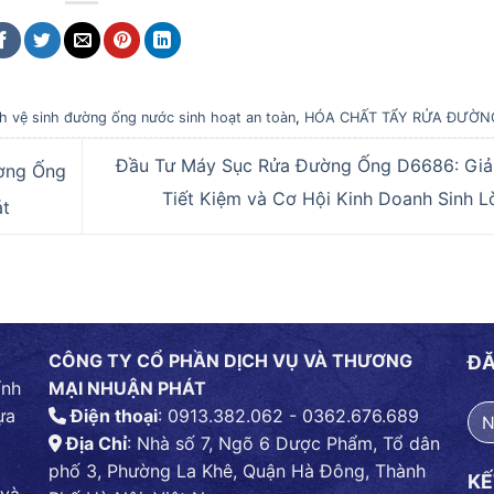
h vệ sinh đường ống nước sinh hoạt an toàn
,
HÓA CHẤT TẨY RỬA ĐƯỜ
Đầu Tư Máy Sục Rửa Đường Ống D6686: Giả
ờng Ống
Tiết Kiệm và Cơ Hội Kinh Doanh Sinh L
át
CÔNG TY CỔ PHẦN DỊCH VỤ VÀ THƯƠNG
ĐĂ
ính
MẠI NHUẬN PHÁT
ựa
Điện thoại
: 0913.382.062 - 0362.676.689
Địa Chỉ
: Nhà số 7, Ngõ 6 Dược Phẩm, Tổ dân
phố 3, Phường La Khê, Quận Hà Đông, Thành
KẾ
 và