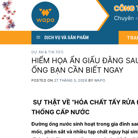
Skip
C
Ô
N
G
to
C
h
u
y
ê
n
content
TRA
DỊCH VỤ VÀ SẢN PHẨM
DỰ ÁN & TIN TỨC
HIỂM HỌA ẨN GIẤU ĐẰNG SA
ỐNG BẠN CẦN BIẾT NGAY
POSTED ON
27 THÁNG 3, 2026
BY
WAPO
SỰ THẬT VỀ “HÓA CHẤT TẨY RỬA
THỐNG CẤP NƯỚC
Đường ống nước sinh hoạt trong gia đình sa
mốc, phèn sắt và nhiều tạp chất nguy hại sinh