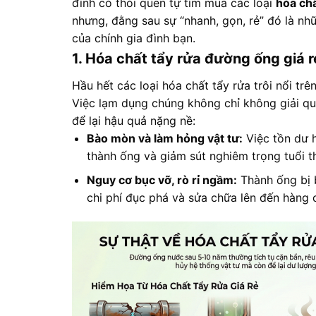
đình có thói quen tự tìm mua các loại
hóa ch
nhưng, đằng sau sự “nhanh, gọn, rẻ” đó là nh
của chính gia đình bạn.
1. Hóa chất tẩy rửa đường ống giá 
Hầu hết các loại hóa chất tẩy rửa trôi nổi t
Việc lạm dụng chúng không chỉ không giải qu
để lại hậu quả nặng nề:
Bào mòn và làm hỏng vật tư:
Việc tồn dư 
thành ống và giảm sút nghiêm trọng tuổi 
Nguy cơ bục vỡ, rò rỉ ngầm:
Thành ống bị b
chi phí đục phá và sửa chữa lên đến hàng 