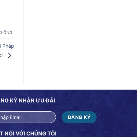
NG ỐNG
.
i Pháp
ời
NG KÝ NHẬN ƯU ĐÃI
T NỐI VỚI CHÚNG TÔI