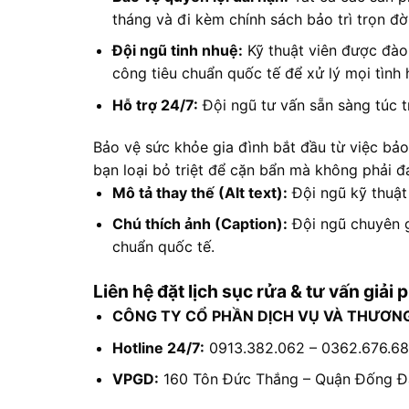
tháng và đi kèm chính sách bảo trì trọn đờ
Đội ngũ tinh nhuệ:
Kỹ thuật viên được đào 
công tiêu chuẩn quốc tế để xử lý mọi tình
Hỗ trợ 24/7:
Đội ngũ tư vấn sẵn sàng túc t
Bảo vệ sức khỏe gia đình bắt đầu từ việc b
bạn loại bỏ triệt để cặn bẩn mà không phải 
Mô tả thay thế (Alt text):
Đội ngũ kỹ thuật
Chú thích ảnh (Caption):
Đội ngũ chuyên g
chuẩn quốc tế.
Liên hệ đặt lịch sục rửa & tư vấn giả
CÔNG TY CỔ PHẦN DỊCH VỤ VÀ THƯƠN
Hotline 24/7:
0913.382.062 – 0362.676.6
VPGD:
160 Tôn Đức Thắng – Quận Đống Đ