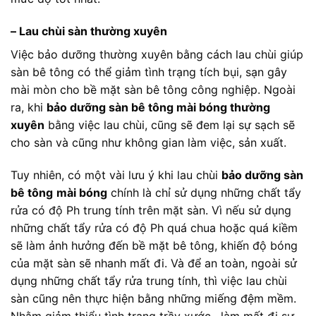
– Lau chùi sàn thường xuyên
Việc bảo dưỡng thường xuyên bằng cách lau chùi giúp
sàn bê tông có thể giảm tình trạng tích bụi, sạn gây
mài mòn cho bề mặt sàn bê tông công nghiệp. Ngoài
ra, khi
b
ảo dưỡng sàn bê tông mài bóng thường
xuyên
bằng việc lau chùi, cũng sẽ đem lại sự sạch sẽ
cho sàn và cũng như không gian làm việc, sản xuất.
Tuy nhiên, có một vài lưu ý khi lau chùi
bảo dưỡng sàn
bê tông
mài bóng
chính là chỉ sử dụng những chất tẩy
rửa có độ Ph trung tính trên mặt sàn. Vì nếu sử dụng
những chất tẩy rửa có độ Ph quá chua hoặc quá kiềm
sẽ làm ảnh hưởng đến bề mặt bê tông, khiến độ bóng
của mặt sàn sẽ nhanh mất đi. Và để an toàn, ngoài sử
dụng những chất tẩy rửa trung tính, thì việc lau chùi
sàn cũng nên thực hiện bằng những miếng đệm mềm.
Nhằm giảm thiểu tình trạng trầy xước , làm mất đi sự