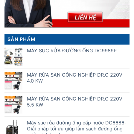
SẢN PHẨM
MÁY SỤC RỬA ĐƯỜNG ỐNG DC9989P
MÁY RỬA SÀN CÔNG NGHIỆP DR.C 220V
4.0 KW
MÁY RỬA SÀN CÔNG NGHIỆP DR.C 220V
5.5 KW
Máy sục rửa đường ống cấp nước DC6686:
Giải pháp tối ưu giúp làm sạch đường ống