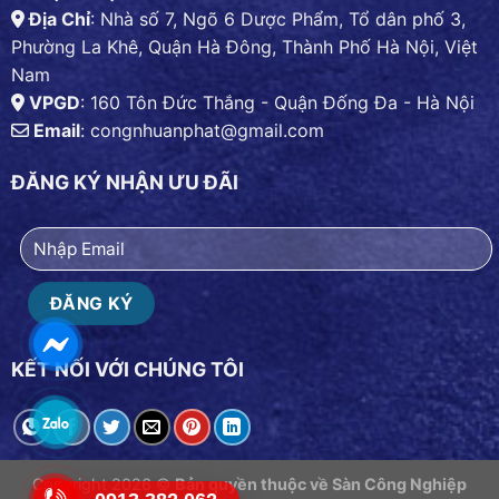
Địa Chỉ
: Nhà số 7, Ngõ 6 Dược Phẩm, Tổ dân phố 3,
Phường La Khê, Quận Hà Đông, Thành Phố Hà Nội, Việt
Nam
VPGD
: 160 Tôn Đức Thắng - Quận Đống Đa - Hà Nội
Email
:
congnhuanphat@gmail.com
ĐĂNG KÝ NHẬN ƯU ĐÃI
KẾT NỐI VỚI CHÚNG TÔI
Copyright 2026 ©
Bản quyền thuộc về Sàn Công Nghiệp