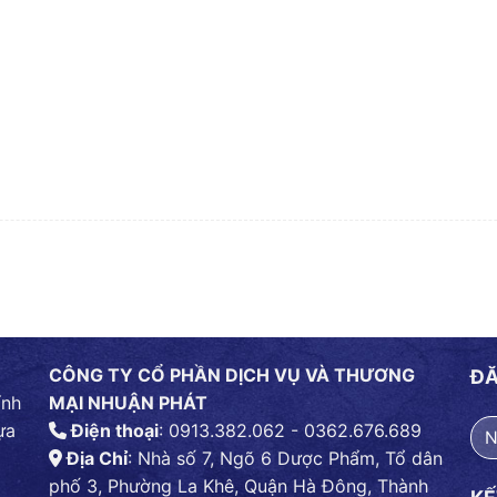
CÔNG TY CỔ PHẦN DỊCH VỤ VÀ THƯƠNG
ĐĂ
ính
MẠI NHUẬN PHÁT
ựa
Điện thoại
: 0913.382.062 - 0362.676.689
Địa Chỉ
: Nhà số 7, Ngõ 6 Dược Phẩm, Tổ dân
phố 3, Phường La Khê, Quận Hà Đông, Thành