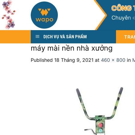
Skip
C
Ô
N
G
to
C
h
u
y
ê
n
content
TRA
DỊCH VỤ VÀ SẢN PHẨM
máy mài nền nhà xưởng
Published
18 Tháng 9, 2021
at
460 × 800
in
M