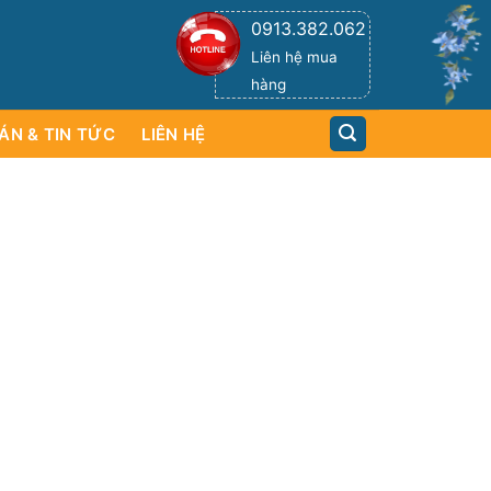
0913.382.062
Liên hệ mua
hàng
ÁN & TIN TỨC
LIÊN HỆ