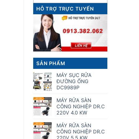
HỖ TRỢ TRỰC TUYẾN
SẢN PHẨM
MÁY SỤC RỬA
ĐƯỜNG ỐNG
DC9989P
MÁY RỬA SÀN
CÔNG NGHIỆP DR.C
220V 4.0 KW
MÁY RỬA SÀN
CÔNG NGHIỆP DR.C
220V 5.5 KW