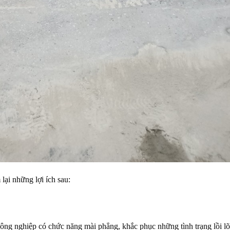
 lại những lợi ích sau:
 công nghiệp có chức năng mài phẳng, khắc phục những tình trạng lồi l