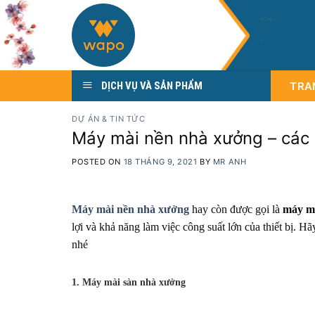
Skip
C
Ô
N
G
to
C
h
u
y
ê
n
content
TRA
DỊCH VỤ VÀ SẢN PHẨM
DỰ ÁN & TIN TỨC
Máy mài nền nhà xưởng – các
POSTED ON
18 THÁNG 9, 2021
BY
MR ANH
Máy mài nền nhà xưởng
hay còn được gọi là
máy mà
lợi và khả năng làm việc công suất lớn của thiết bị. 
nhé
1. Máy mài sàn nhà xưởng