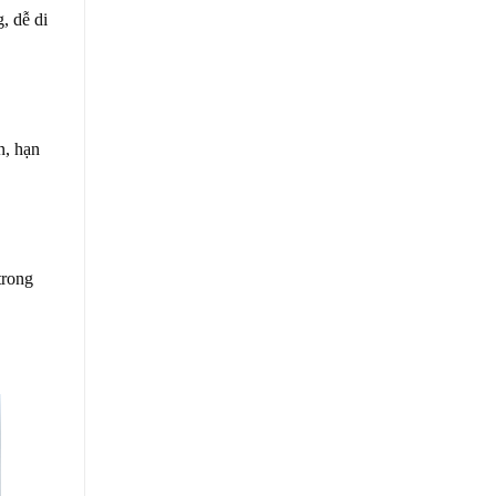
, dễ di
n, hạn
trong