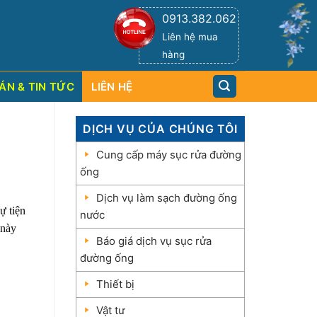
0913.382.062
Liên hệ mua
hàng
ÁN & TIN TỨC
LIÊN HỆ
DỊCH VỤ CỦA CHÚNG TÔI
Cung cấp máy sục rửa đường
ống
Dịch vụ làm sạch đường ống
ự tiện
nước
 này
Báo giá dịch vụ sục rửa
đường ống
Thiết bị
Vật tư