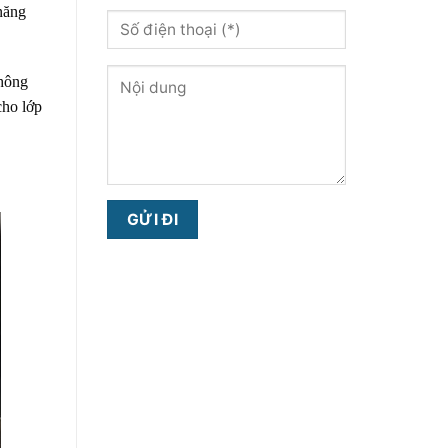
năng
không
cho lớp