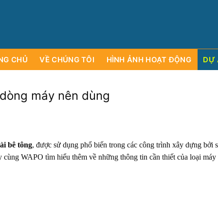
T
Y
C
Ổ
P
H
Ầ
N
D
Ị
C
H
Ơ
Ư
V
N
H
Ụ
G
T
VÀ
M
c
u
n
g
c
ấ
p
c
á
c
y
á
l
o
m
ạ
s
ụ
i
c
NG CHỦ
VỀ CHÚNG TÔI
HÌNH ẢNH HOẠT ĐỘNG
DỰ 
 dòng máy nên dùng
i bê tông
, được sử dụng phổ biến trong các công trình xây dựng bởi s
Hãy cùng WAPO tìm hiểu thêm về những thông tin cần thiết của loại máy