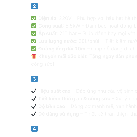
Thông số kỹ thuật máy rửa sàn D
Điện áp
: 220V – Phù hợp với hầu hết hệ t
Công suất
: 5.5kW – Đảm bảo hoạt động b
Áp suất
: 210 bar – Giúp đánh bay mọi vết
Lưu lượng nước
: 30L/phút – Tiết kiệm nư
Đường ống dài 30m
– Giúp dễ dàng di chu
Khuyến mãi đặc biệt
:
Tặng ngay dàn phu
công sức!
Ưu điểm nổi bật của máy rửa sàn
Hiệu suất cao
– Đáp ứng nhu cầu vệ sinh 
Tiết kiệm thời gian & công sức
– Xử lý nha
Độ bền cao
– Động cơ mạnh mẽ, vận hành ổ
Dễ dàng sử dụng
– Thiết kế thân thiện, th
Ứng dụng của máy rửa sàn công 