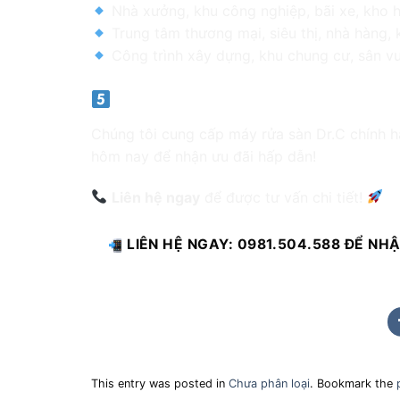
Nhà xưởng, khu công nghiệp, bãi xe, kho 
Trung tâm thương mại, siêu thị, nhà hàng, 
Công trình xây dựng, khu chung cư, sân v
Mua máy rửa sàn Dr.C 220V ở đâ
Chúng tôi cung cấp máy rửa sàn Dr.C chính 
hôm nay để nhận ưu đãi hấp dẫn!
Liên hệ ngay
để được tư vấn chi tiết!
LIÊN HỆ NGAY: 0981.504.588 ĐỂ NHẬ
This entry was posted in
Chưa phân loại
. Bookmark the