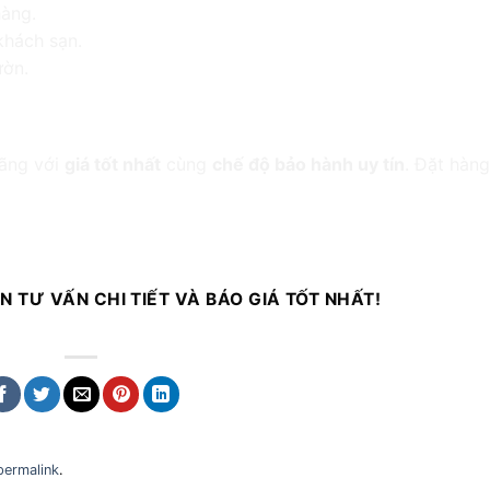
hàng.
khách sạn.
ườn.
u?
hãng với
giá tốt nhất
cùng
chế độ bảo hành uy tín
. Đặt hàn
N TƯ VẤN CHI TIẾT VÀ BÁO GIÁ TỐT NHẤT!
permalink
.