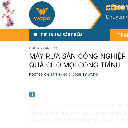
Skip
C
Ô
N
G
to
C
h
u
y
ê
n
content
TRA
DỊCH VỤ VÀ SẢN PHẨM
CHƯA PHÂN LOẠI
MÁY RỬA SÀN CÔNG NGHIỆP D
QUẢ CHO MỌI CÔNG TRÌNH
POSTED ON
24 THÁNG 2, 2025
BY
WAPO
Giới thiệu về máy rửa sàn công 
Máy rửa sàn công nghiệp Dr.C 220V là thiết 
Với công suất mạnh mẽ, áp suất cao và lưu l
nhà xưởng, khu công nghiệp, bãi đỗ xe, trung