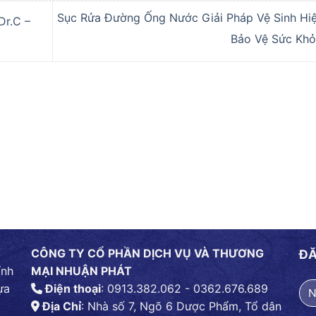
Sục Rửa Đường Ống Nước Giải Pháp Vệ Sinh Hi
Dr.C –
Bảo Vệ Sức Kh
CÔNG TY CỔ PHẦN DỊCH VỤ VÀ THƯƠNG
ĐĂ
ính
MẠI NHUẬN PHÁT
ựa
Điện thoại
: 0913.382.062 - 0362.676.689
Địa Chỉ
: Nhà số 7, Ngõ 6 Dược Phẩm, Tổ dân