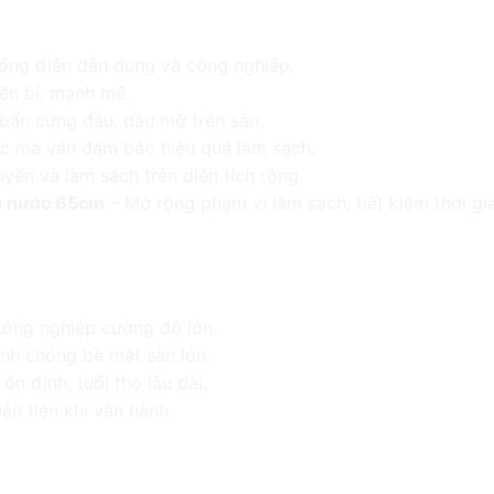
r.C 220V
hống điện dân dụng và công nghiệp.
ền bỉ, mạnh mẽ.
 bẩn cứng đầu, dầu mỡ trên sàn.
ớc mà vẫn đảm bảo hiệu quả làm sạch.
yển và làm sạch trên diện tích rộng.
n nước 65cm
– Mở rộng phạm vi làm sạch, tiết kiệm thời gi
 Dr.C 220V
công nghiệp cường độ lớn.
nh chóng bề mặt sàn lớn.
n định, tuổi thọ lâu dài.
uận tiện khi vận hành.
nghiệp Dr.C