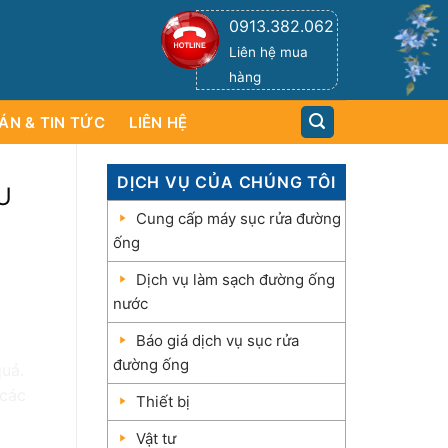
0913.382.062
Liên hệ mua
hàng
ÁN & TIN TỨC
LIÊN HỆ
DỊCH VỤ CỦA CHÚNG TÔI
U
Cung cấp máy sục rửa đường
ống
Dịch vụ làm sạch đường ống
nước
Báo giá dịch vụ sục rửa
đường ống
quả.
 các
Thiết bị
Vật tư