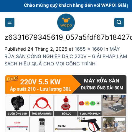
Skip
Chào mừng quý khách hàng đến với WAPO! Giải pháp 
to
content
z6331679345619_057a5fdf67b18427
Published
24 Tháng 2, 2025
at
1655 × 1660
in
MÁY
RỬA SÀN CÔNG NGHIỆP DR.C 220V – GIẢI PHÁP LÀM
SẠCH HIỆU QUẢ CHO MỌI CÔNG TRÌNH