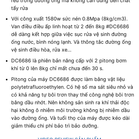
rêu trong đường ống mà không cần dùng đến chất
tẩy rửa
Với công xuất 1580w sức nén 0.8Mpa (8kg/cm3).
Van điều điều ấp linh hoạt từ 2 đến 8kg #DC6686
dễ dàng kết hợp giữa việc sục rửa vệ sinh đường
ống nước, bình nóng lạnh. Và thông tắc đường ống
vệ sinh điều hòa, rửa xe…
DC6686 là phiên bản nâng cấp với 2 pitong bơm
khí từ 0 lên 8kg chỉ mất chưa đến 30 s.
Pitong của máy DC6686 được làm bằng vật liệu
polytetrafluoroethylen. Có hệ số ma sát siêu nhỏ và
có khả năng tự bôi trơn thay thế công nghệ bôi trơn
bằng dầu nhớt. Nên không sản sinh ra khí thải độc
hại không ô nhiễm môi trường không bị nhiễm dầu
vào đường ống. Và tuổi thọ của máy được kéo dài
giảm thiểu chi phí bảo trì bảo dưỡng.