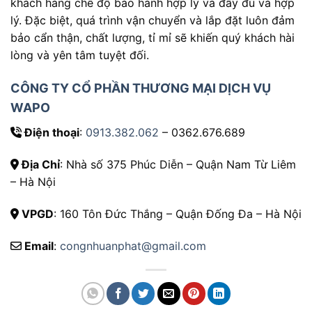
khách hàng chế độ bảo hành hợp lý và đầy đủ và hợp
lý. Đặc biệt, quá trình vận chuyển và lắp đặt luôn đảm
bảo cẩn thận, chất lượng, tỉ mỉ sẽ khiến quý khách hài
lòng và yên tâm tuyệt đối.
CÔNG TY CỔ PHẦN THƯƠNG MẠI DỊCH VỤ
WAPO
Điện thoại
:
0913.382.062
– 0362.676.689
Địa Chỉ
: Nhà số 375 Phúc Diễn – Quận Nam Từ Liêm
– Hà Nội
VPGD
: 160 Tôn Đức Thắng – Quận Đống Đa – Hà Nội
Email
:
congnhuanphat@gmail.com