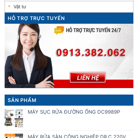
Vật tư
HỖ TRỢ TRỰC TUYẾN
SẢN PHẨM
MÁY SỤC RỬA ĐƯỜNG ỐNG DC9989P
MÁY RỬA SÀN CÔNG NGHIỆP DR.C 220V