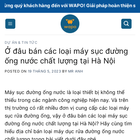
Skip
 khách hàng đến với WAPO! Giải pháp hoàn thiện sàn bê tông
to
content
DỰ ÁN & TIN TỨC
Ở đâu bán các loại máy sục đường
ống nước chất lượng tại Hà Nội
POSTED ON
19 THÁNG 5, 2023
BY
MR ANH
Máy sục đường ống nước là loại thiết bị không thể
thiếu trong các ngành công nghiệp hiện nay. Và trên
thị trường có rất nhiều đơn vị cung cấp các loại máy
sục rửa đường ống, vậy ở đâu bán các loại máy sục
đường ống nước chất lượng tại Hà Nội? Hãy cùng tìm
hiểu địa chỉ bán loại máy dục rửa đường ống nước
chất lượng trong bài viết dưới đây nhé.