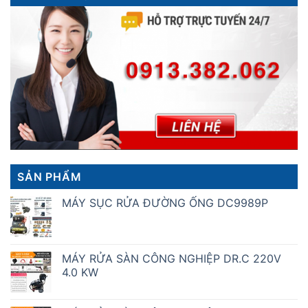
SẢN PHẨM
MÁY SỤC RỬA ĐƯỜNG ỐNG DC9989P
MÁY RỬA SÀN CÔNG NGHIỆP DR.C 220V
4.0 KW