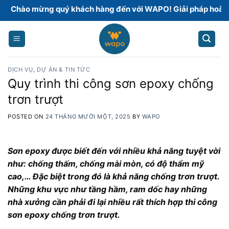
Skip
 mừng quý khách hàng đến với WAPO! Giải pháp hoàn thiện s
to
content
DỊCH VỤ
,
DỰ ÁN & TIN TỨC
Quy trình thi công sơn epoxy chống
trơn trượt
POSTED ON
24 THÁNG MƯỜI MỘT, 2025
BY
WAPO
Sơn epoxy được biết đến với nhiều khả năng tuyệt vời
như: chống thấm, chống mài mòn, có độ thẩm mỹ
cao,… Đặc biệt trong đó là khả năng chống trơn trượt.
Những khu vực như tầng hầm, ram dốc hay những
nhà xưởng cần phải đi lại nhiều rất thích hợp thi công
sơn epoxy chống trơn trượt.