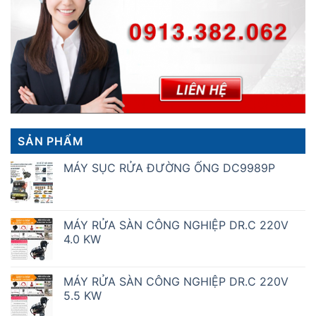
SẢN PHẨM
MÁY SỤC RỬA ĐƯỜNG ỐNG DC9989P
MÁY RỬA SÀN CÔNG NGHIỆP DR.C 220V
4.0 KW
MÁY RỬA SÀN CÔNG NGHIỆP DR.C 220V
5.5 KW