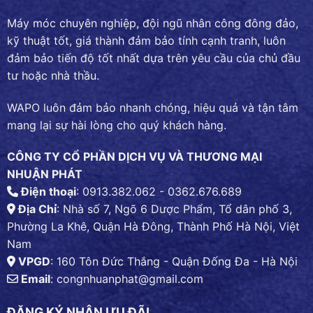
Máy móc chuyên nghiệp, đội ngũ nhân công đông đảo,
kỹ thuật tốt, giá thành đảm bảo tính cạnh tranh, luôn
đảm bảo tiến độ tốt nhất dựa trên yêu cầu của chủ đầu
tư hoặc nhà thầu.
WAPO luôn đảm bảo nhanh chóng, hiệu quả và tận tâm
mang lại sự hài lòng cho quý khách hàng.
CÔNG TY CỔ PHẦN DỊCH VỤ VÀ THƯƠNG MẠI
NHUẬN PHÁT
Điện thoại
: 0913.382.062 - 0362.676.689
Địa Chỉ
: Nhà số 7, Ngõ 6 Dược Phẩm, Tổ dân phố 3,
Phường La Khê, Quận Hà Đông, Thành Phố Hà Nội, Việt
Nam
VPGD
: 160 Tôn Đức Thắng - Quận Đống Đa - Hà Nội
Email
:
congnhuanphat@gmail.com
ĐĂNG KÝ NHẬN ƯU ĐÃI