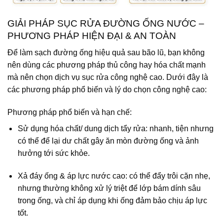
GIẢI PHÁP SỤC RỬA ĐƯỜNG ỐNG NƯỚC –
PHƯƠNG PHÁP HIỆN ĐẠI & AN TOÀN
Để làm sạch đường ống hiệu quả sau bão lũ, bạn không
nên dùng các phương pháp thủ công hay hóa chất mạnh
mà nên chọn dịch vụ sục rửa công nghệ cao. Dưới đây là
các phương pháp phổ biến và lý do chọn công nghệ cao:
Phương pháp phổ biến và hạn chế:
Sử dụng hóa chất/ dung dịch tẩy rửa: nhanh, tiện nhưng
có thể để lại dư chất gây ăn mòn đường ống và ảnh
hưởng tới sức khỏe.
Xả đáy ống & áp lực nước cao: có thể đẩy trôi cặn nhẹ,
nhưng thường không xử lý triệt để lớp bám dính sâu
trong ống, và chỉ áp dụng khi ống đảm bảo chịu áp lực
tốt.