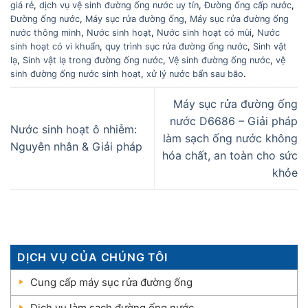
giá rẻ
,
dịch vụ vệ sinh đường ống nước uy tín
,
Đường ống cấp nước
,
Đường ống nước
,
Máy sục rửa đường ống
,
Máy sục rửa đường ống
nước thông minh
,
Nước sinh hoạt
,
Nước sinh hoạt có mùi
,
Nước
sinh hoạt có vi khuẩn
,
quy trình sục rửa đường ống nước
,
Sinh vật
lạ
,
Sinh vật lạ trong đường ống nước
,
Vệ sinh đường ống nước
,
vệ
sinh đường ống nước sinh hoạt
,
xử lý nước bẩn sau bão
.
Máy sục rửa đường ống
nước D6686 – Giải pháp
Nước sinh hoạt ô nhiễm:
làm sạch ống nước không
Nguyên nhân & Giải pháp
hóa chất, an toàn cho sức
khỏe
DỊCH VỤ CỦA CHÚNG TÔI
Cung cấp máy sục rửa đường ống
Dịch vụ làm sạch đường ống nước