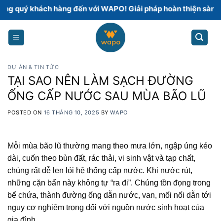
Skip
khách hàng đến với WAPO! Giải pháp hoàn thiện sàn bê tông 
to
content
DỰ ÁN & TIN TỨC
TẠI SAO NÊN LÀM SẠCH ĐƯỜNG
ỐNG CẤP NƯỚC SAU MÙA BÃO LŨ
POSTED ON
16 THÁNG 10, 2025
BY
WAPO
Mỗi mùa bão lũ thường mang theo mưa lớn, ngập úng kéo
dài, cuốn theo bùn đất, rác thải, vi sinh vật và tạp chất,
chúng rất dễ len lỏi hệ thống cấp nước. Khi nước rút,
những cặn bẩn này không tự “ra đi”. Chúng tồn đọng trong
bể chứa, thành đường ống dẫn nước, van, mối nối dẫn tới
nguy cơ nghiêm trọng đối với nguồn nước sinh hoạt của
gia đình.