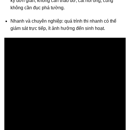
kỳ đơn giản, không cần tháo dỡ, cắt nối ống, cũng
không cần đục phá tường.
Nhanh và chuyên nghiệp: quá trình thi nhanh có thể
giám sát trực tiếp, ít ảnh hưởng đến sinh hoạt.