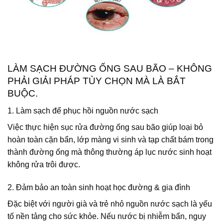
LÀM SẠCH ĐƯỜNG ỐNG SAU BÃO – KHÔNG
PHẢI GIẢI PHÁP TÙY CHỌN MÀ LÀ BẮT
BUỘC.
1. Làm sạch để phục hồi nguồn nước sạch
Việc thực hiện sục rửa đường ống sau bão giúp loại bỏ
hoàn toàn cặn bẩn, lớp màng vi sinh và tạp chất bám trong
thành đường ống mà thông thường áp lục nước sinh hoạt
không rửa trôi được.
2. Đảm bảo an toàn sinh hoạt học đường & gia đình
Đặc biệt với người già và trẻ nhỏ nguồn nước sạch là yếu
tố nền tảng cho sức khỏe. Nếu nước bị nhiễm bẩn, nguy