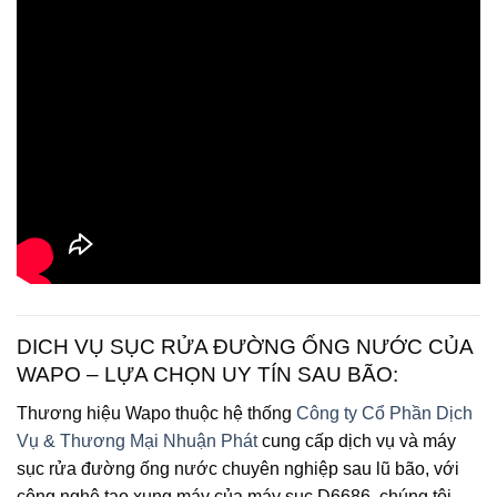
DICH VỤ SỤC RỬA ĐƯỜNG ỐNG NƯỚC CỦA
WAPO – LỰA CHỌN UY TÍN SAU BÃO:
Thương hiệu Wapo thuộc hệ thống
Công ty Cổ Phần Dịch
Vụ & Thương Mại Nhuận Phát
cung cấp dịch vụ và máy
sục rửa đường ống nước chuyên nghiệp sau lũ bão, với
công nghệ tạo xung máy của máy sục D6686, chúng tôi