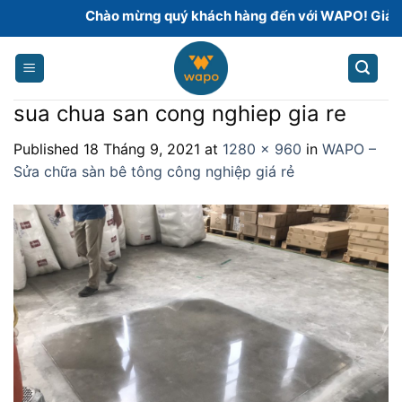
Skip
Chào mừng quý khách hàng đến với WAPO! Giải phá
to
content
sua chua san cong nghiep gia re
Published
18 Tháng 9, 2021
at
1280 × 960
in
WAPO –
Sửa chữa sàn bê tông công nghiệp giá rẻ