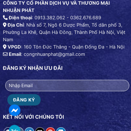
CÔNG TY CỔ PHẦN DỊCH VỤ VÀ THƯƠNG MẠI
NHUẬN PHÁT
Điện thoại
: 0913.382.062 - 0362.676.689
Địa Chỉ
: Nhà số 7, Ngõ 6 Dược Phẩm, Tổ dân phố 3,
Phường La Khê, Quận Hà Đông, Thành Phố Hà Nội, Việt
Nam
VPGD
: 160 Tôn Đức Thắng - Quận Đống Đa - Hà Nội
Email
:
congnhuanphat@gmail.com
ĐĂNG KÝ NHẬN ƯU ĐÃI
KẾT NỐI VỚI CHÚNG TÔI