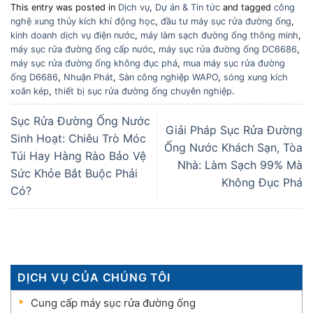
This entry was posted in
Dịch vụ
,
Dự án & Tin tức
and tagged
công
nghệ xung thủy kích khí động học
,
đầu tư máy sục rửa đường ống
,
kinh doanh dịch vụ điện nước
,
máy làm sạch đường ống thông minh
,
máy sục rửa đường ống cấp nước
,
máy sục rửa đường ống DC6686
,
máy sục rửa đường ống không đục phá
,
mua máy sục rửa đường
ống D6686
,
Nhuận Phát
,
Sàn công nghiệp WAPO
,
sóng xung kích
xoắn kép
,
thiết bị sục rửa đường ống chuyên nghiệp
.
Sục Rửa Đường Ống Nước
Giải Pháp Sục Rửa Đường
Sinh Hoạt: Chiêu Trò Móc
Ống Nước Khách Sạn, Tòa
Túi Hay Hàng Rào Bảo Vệ
Nhà: Làm Sạch 99% Mà
Sức Khỏe Bắt Buộc Phải
Không Đục Phá
Có?
DỊCH VỤ CỦA CHÚNG TÔI
Cung cấp máy sục rửa đường ống