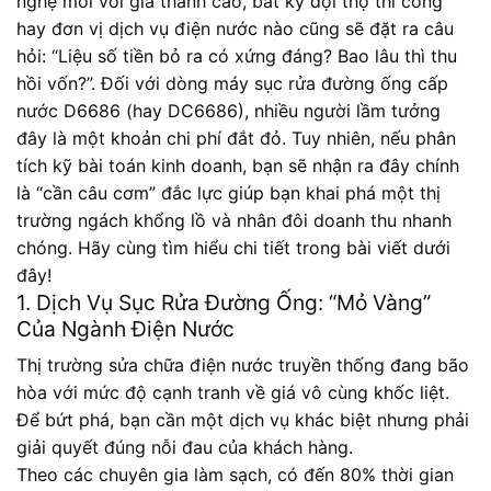
nghệ mới với giá thành cao, bất kỳ đội thợ thi công
hay đơn vị dịch vụ điện nước nào cũng sẽ đặt ra câu
hỏi: “Liệu số tiền bỏ ra có xứng đáng? Bao lâu thì thu
hồi vốn?”. Đối với dòng máy sục rửa đường ống cấp
nước D6686 (hay DC6686), nhiều người lầm tưởng
đây là một khoản chi phí đắt đỏ. Tuy nhiên, nếu phân
tích kỹ bài toán kinh doanh, bạn sẽ nhận ra đây chính
là “cần câu cơm” đắc lực giúp bạn khai phá một thị
trường ngách khổng lồ và nhân đôi doanh thu nhanh
chóng. Hãy cùng tìm hiểu chi tiết trong bài viết dưới
đây!
1. Dịch Vụ Sục Rửa Đường Ống: “Mỏ Vàng”
Của Ngành Điện Nước
Thị trường sửa chữa điện nước truyền thống đang bão
hòa với mức độ cạnh tranh về giá vô cùng khốc liệt.
Để bứt phá, bạn cần một dịch vụ khác biệt nhưng phải
giải quyết đúng nỗi đau của khách hàng.
Theo các chuyên gia làm sạch, có đến 80% thời gian