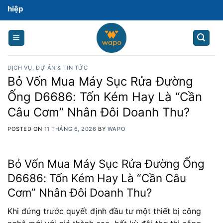
Skip
Chào
to
content
DỊCH VỤ
,
DỰ ÁN & TIN TỨC
Bỏ Vốn Mua Máy Sục Rửa Đường
Ống D6686: Tốn Kém Hay Là “Cần
Câu Cơm” Nhân Đôi Doanh Thu?
POSTED ON
11 THÁNG 6, 2026
BY
WAPO
Bỏ Vốn Mua Máy Sục Rửa Đường Ống
D6686: Tốn Kém Hay Là “Cần Câu
Cơm” Nhân Đôi Doanh Thu?
Khi đứng trước quyết định đầu tư một thiết bị công