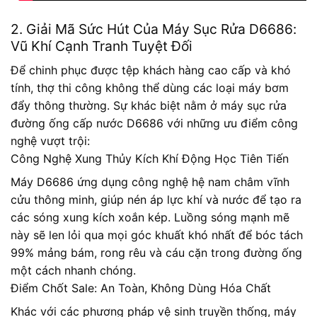
2. Giải Mã Sức Hút Của Máy Sục Rửa D6686:
Vũ Khí Cạnh Tranh Tuyệt Đối
Để chinh phục được tệp khách hàng cao cấp và khó
tính, thợ thi công không thể dùng các loại máy bơm
đẩy thông thường. Sự khác biệt nằm ở máy sục rửa
đường ống cấp nước D6686 với những ưu điểm công
nghệ vượt trội:
Công Nghệ Xung Thủy Kích Khí Động Học Tiên Tiến
Máy D6686 ứng dụng công nghệ hệ nam châm vĩnh
cửu thông minh, giúp nén áp lực khí và nước để tạo ra
các sóng xung kích xoắn kép. Luồng sóng mạnh mẽ
này sẽ len lỏi qua mọi góc khuất khó nhất để bóc tách
99% mảng bám, rong rêu và cáu cặn trong đường ống
một cách nhanh chóng.
Điểm Chốt Sale: An Toàn, Không Dùng Hóa Chất
Khác với các phương pháp vệ sinh truyền thống, máy