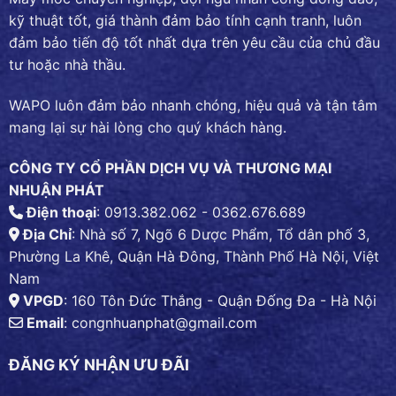
kỹ thuật tốt, giá thành đảm bảo tính cạnh tranh, luôn
đảm bảo tiến độ tốt nhất dựa trên yêu cầu của chủ đầu
tư hoặc nhà thầu.
WAPO luôn đảm bảo nhanh chóng, hiệu quả và tận tâm
mang lại sự hài lòng cho quý khách hàng.
CÔNG TY CỔ PHẦN DỊCH VỤ VÀ THƯƠNG MẠI
NHUẬN PHÁT
Điện thoại
: 0913.382.062 - 0362.676.689
Địa Chỉ
: Nhà số 7, Ngõ 6 Dược Phẩm, Tổ dân phố 3,
Phường La Khê, Quận Hà Đông, Thành Phố Hà Nội, Việt
Nam
VPGD
: 160 Tôn Đức Thắng - Quận Đống Đa - Hà Nội
Email
:
congnhuanphat@gmail.com
ĐĂNG KÝ NHẬN ƯU ĐÃI