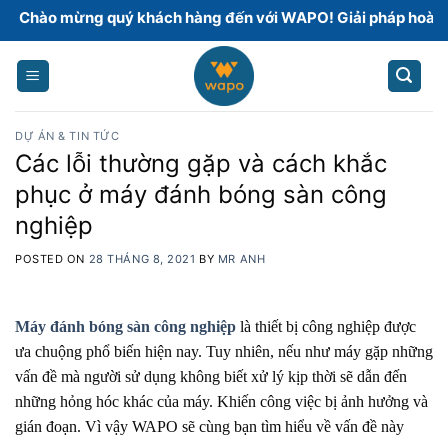
Skip
 mừng quý khách hàng đến với WAPO! Giải pháp hoàn thiện sà
to
content
DỰ ÁN & TIN TỨC
Các lỗi thường gặp và cách khắc
phục ở máy đánh bóng sàn công
nghiệp
POSTED ON
28 THÁNG 8, 2021
BY
MR ANH
Máy đánh bóng sàn công nghiệp
là thiết bị công nghiệp được
ưa chuộng phổ biến hiện nay. Tuy nhiên, nếu như máy gặp những
vấn đề mà người sử dụng không biết xử lý kịp thời sẽ dẫn đến
những hỏng hóc khác của máy. Khiến công việc bị ảnh hưởng và
gián đoạn. Vì vậy WAPO sẽ cùng bạn tìm hiểu về vấn đề này