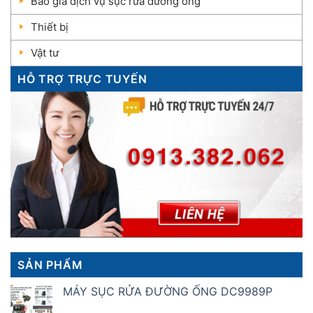
Báo giá dịch vụ sục rửa đường ống
Thiết bị
Vật tư
HỖ TRỢ TRỰC TUYẾN
SẢN PHẨM
MÁY SỤC RỬA ĐƯỜNG ỐNG DC9989P