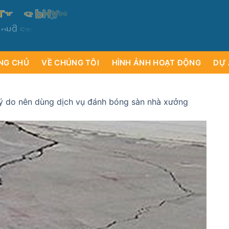
T
Y
C
Ổ
P
H
Ầ
N
Ụ
D
Ị
T
V
C
H
Ư
VÀ
H
Ơ
c
u
n
g
c
ấ
p
i
ạ
c
á
o
c
m
á
l
y
NG CHỦ
VỀ CHÚNG TÔI
HÌNH ẢNH HOẠT ĐỘNG
DỰ 
ý do nên dùng dịch vụ đánh bóng sàn nhà xưởng