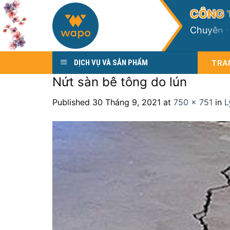
Skip
C
Ô
N
G
to
C
h
u
y
ê
n
content
TRA
DỊCH VỤ VÀ SẢN PHẨM
Nứt sàn bê tông do lún
Published
30 Tháng 9, 2021
at
750 × 751
in
L