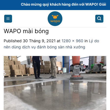
Skip
Chào mừng quý khách hàng đến với WAPO! Giải pháp h
to
content
WAPO mài bóng
Published
30 Tháng 9, 2021
at
1280 × 960
in
Lý do
nên dùng dịch vụ đánh bóng sàn nhà xưởng