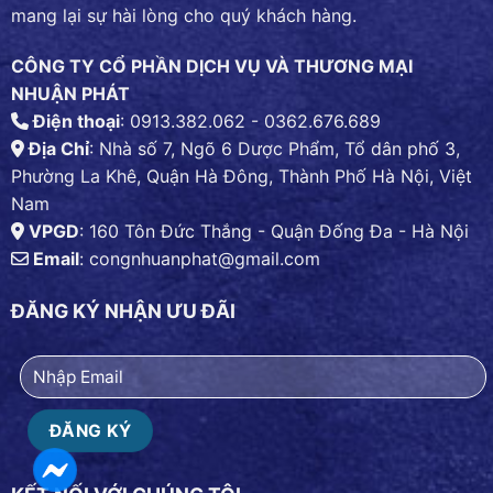
mang lại sự hài lòng cho quý khách hàng.
CÔNG TY CỔ PHẦN DỊCH VỤ VÀ THƯƠNG MẠI
NHUẬN PHÁT
Điện thoại
: 0913.382.062 - 0362.676.689
Địa Chỉ
: Nhà số 7, Ngõ 6 Dược Phẩm, Tổ dân phố 3,
Phường La Khê, Quận Hà Đông, Thành Phố Hà Nội, Việt
Nam
VPGD
: 160 Tôn Đức Thắng - Quận Đống Đa - Hà Nội
Email
:
congnhuanphat@gmail.com
ĐĂNG KÝ NHẬN ƯU ĐÃI