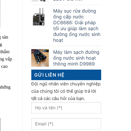
Máy sục rửa đường
ống cấp nước
DC6686: Giải pháp
tối ưu giúp làm sạch
đường ống nước sinh
g sàn
hoạt
ng
Máy làm sạch đường
 thẩm
ống nước sinh hoạt
ạng vấp
thông minh D9989
 cao
GỬI LIÊN HỆ
Đội ngũ nhân viên chuyên nghiệp
 những
của chúng tôi có thể giúp trả lời
tất cả các câu hỏi của bạn.