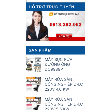
HỖ TRỢ TRỰC TUYẾN
SẢN PHẨM
MÁY SỤC RỬA
ĐƯỜNG ỐNG
DC9989P
MÁY RỬA SÀN
CÔNG NGHIỆP DR.C
220V 4.0 KW
MÁY RỬA SÀN
CÔNG NGHIỆP DR.C
220V 5.5 KW