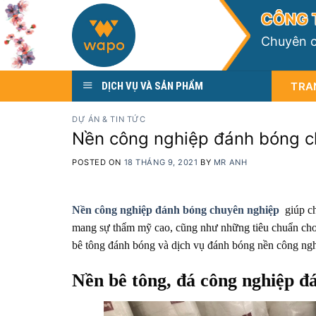
Skip
C
Ô
N
G
to
C
h
u
y
ê
n
content
TRA
DỊCH VỤ VÀ SẢN PHẨM
DỰ ÁN & TIN TỨC
Nền công nghiệp đánh bóng c
POSTED ON
18 THÁNG 9, 2021
BY
MR ANH
Nền công nghiệp đánh bóng chuyên nghiệp
giúp ch
mang sự thẩm mỹ cao, cũng như những tiêu chuẩn cho 
bê tông đánh bóng và dịch vụ đánh bóng nền công ng
Nền bê tông, đá công nghiệp đ