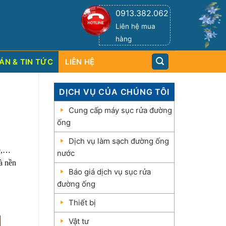
H
U
Ậ
N
P
H
Á
T
0913.382.062
Liên hệ mua
h
n
i
g
m
hàng
ÁN & TIN TỨC
LIÊN HỆ
DỊCH VỤ CỦA CHÚNG TÔI
Cung cấp máy sục rửa đường
ống
Dịch vụ làm sạch đường ống
xe,…
nước
à nền
Báo giá dịch vụ sục rửa
đường ống
Thiết bị
Vật tư