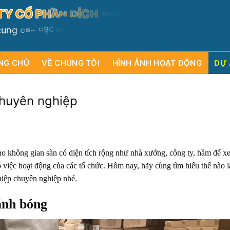
T
Y
C
Ổ
P
H
Ầ
N
D
Ị
C
H
V
Ụ
VÀ
T
H
Ư
Ơ
N
G
M
Ạ
I
N
c
u
n
g
c
ấ
p
c
á
c
l
o
ạ
i
m
á
y
s
ụ
c
r
ử
a
đ
ư
ờ
n
g
ố
n
g
n
ư
ớ
c
t
h
ô
n
NG CHỦ
VỀ CHÚNG TÔI
HÌNH ẢNH HOẠT ĐỘNG
DỰ 
huyên nghiệp
o không gian sàn có diện tích rộng như nhà xưởng, công ty, hầm để 
việc hoạt động của các tổ chức. Hôm nay, hãy cùng tìm hiểu thế nào l
hiệp chuyên nghiệp nhé.
ánh bóng