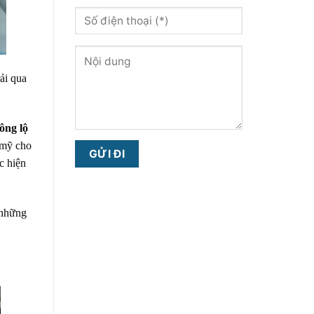
rải qua
ông lộ
 mỹ cho
c hiện
 những