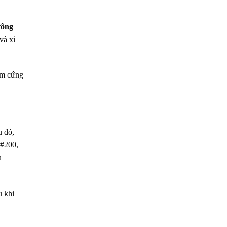
tông
và xi
àm cứng
u đó,
 #200,
u
u khi