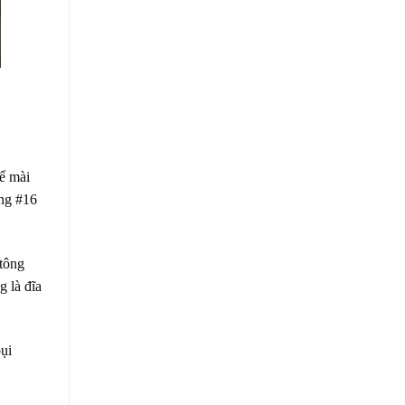
ể mài
ùng #16
 tông
g là đĩa
ụi