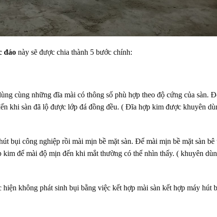
c đáo
này sẽ được chia thành 5 bước chính:
ng cùng những đĩa mài có thông số phù hợp theo độ cứng của sàn. Đ
đến khi sàn đã lộ được lớp đá đồng đều. ( Đĩa hợp kim được khuyên d
hút bụi công nghiệp rồi mài mịn bề mặt sàn. Để mài mịn bề mặt sàn bê
 kim để mài độ mịn đến khi mắt thường có thể nhìn thấy. ( khuyên dùn
 hiện không phát sinh bụi bằng việc kết hợp mài sàn kết hợp máy hút b