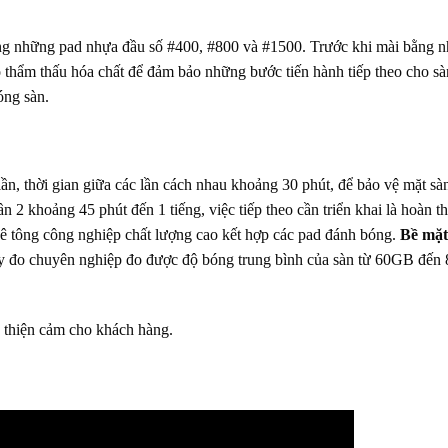
ằng những pad nhựa đầu số #400, #800 và #1500. Trước khi mài bằng 
ộ thẩm thấu hóa chất để đảm bảo những bước tiến hành tiếp theo cho sà
óng sàn.
lần, thời gian giữa các lần cách nhau khoảng 30 phút, để bảo vệ mặt sà
 2 khoảng 45 phút đến 1 tiếng, việc tiếp theo cần triển khai là hoàn th
 tông công nghiệp chất lượng cao kết hợp các pad đánh bóng.
Bề mặt
áy đo chuyên nghiệp đo được độ bóng trung bình của sàn từ 60GB đế
o thiện cảm cho khách hàng.