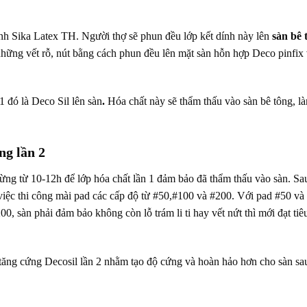
ính Sika Latex TH. Người thợ sẽ phun đều lớp kết dính này lên
sàn bê 
những vết rỗ, nút bằng cách phun đều lên mặt sàn hỗn hợp Deco pinfix 
1 đó là Deco Sil lên sàn
.
Hóa chất này sẽ thẩm thấu vào sàn bê tông, l
ng lần 2
 dừng từ 10-12h để lớp hóa chất lần 1 đảm bảo đã thẩm thấu vào sàn. Sa
 việc thi công mài pad các cấp độ từ #50,#100 và #200. Với pad #50 và
0, sàn phải đảm bảo không còn lỗ trám li ti hay vết nứt thì mới đạt tiê
 tăng cứng Decosil lần 2 nhằm tạo độ cứng và hoàn hảo hơn cho sàn sa