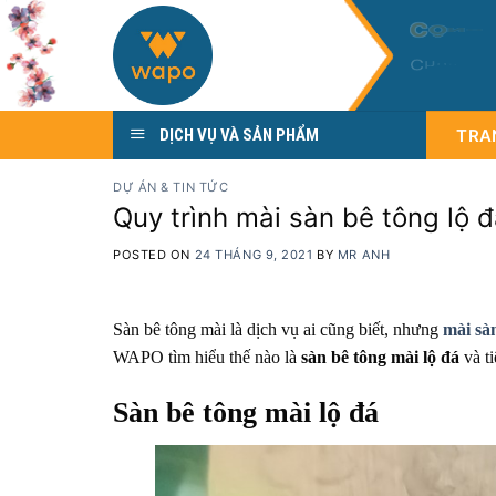
Skip
C
Ô
N
G
to
C
h
u
y
ê
n
content
TRA
DỊCH VỤ VÀ SẢN PHẨM
DỰ ÁN & TIN TỨC
Quy trình mài sàn bê tông lộ 
POSTED ON
24 THÁNG 9, 2021
BY
MR ANH
Sàn bê tông mài là dịch vụ ai cũng biết, nhưng
mài sàn
WAPO tìm hiểu thế nào là
sàn bê tông mài lộ đá
và ti
Sàn bê tông mài lộ đá