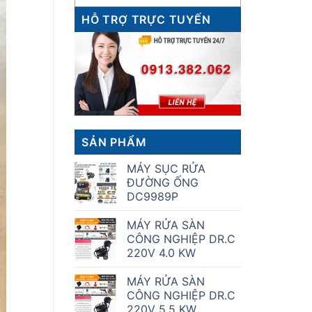
HỖ TRỢ TRỰC TUYẾN
SẢN PHẨM
MÁY SỤC RỬA
ĐƯỜNG ỐNG
DC9989P
MÁY RỬA SÀN
CÔNG NGHIỆP DR.C
220V 4.0 KW
MÁY RỬA SÀN
CÔNG NGHIỆP DR.C
220V 5.5 KW