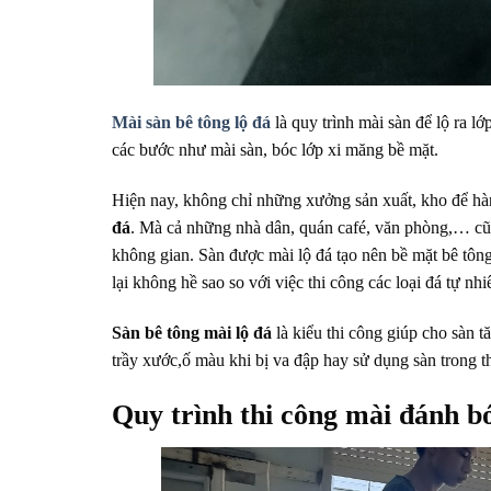
Mài sàn bê tông lộ đá
là quy trình mài sàn để lộ ra lớ
các bước như mài sàn, bóc lớp xi măng bề mặt.
Hiện nay, không chỉ những xưởng sản xuất, kho để hà
đá
. Mà cả những nhà dân, quán café, văn phòng,… cũ
không gian. Sàn được mài lộ đá tạo nên bề mặt bê tông
lại không hề sao so với việc thi công các loại đá tự nhi
Sàn bê tông mài lộ đá
là kiểu thi công giúp cho sàn 
trầy xước,ố màu khi bị va đập hay sử dụng sàn trong th
Quy trình thi công mài đánh bó