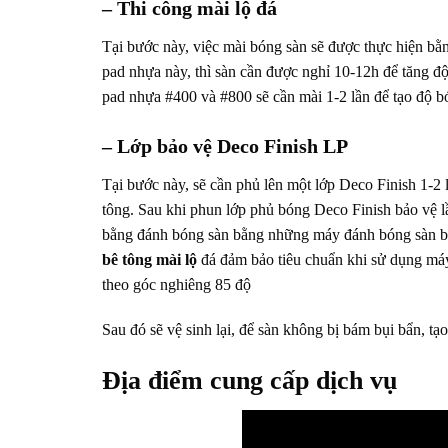
– Thi công mài lộ đá
Tại bước này, việc mài bóng sàn sẽ được thực hiện b
pad nhựa này, thì sàn cần được nghỉ 10-12h để tăng đ
pad nhựa #400 và #800 sẽ cần mài 1-2 lần để tạo độ b
– Lớp bảo vệ Deco Finish LP
Tại bước này, sẽ cần phủ lên một lớp Deco Finish 1-2 
tông. Sau khi phun lớp phủ bóng Deco Finish bảo vệ lần
bằng đánh bóng sàn bằng những máy đánh bóng sàn bê
bê tông mài lộ
đá đảm bảo tiêu chuẩn khi sử dụng m
theo góc nghiêng 85 độ
Sau đó sẽ vệ sinh lại, để sàn không bị bám bụi bẩn, tạ
Địa điểm cung cấp dịch vụ