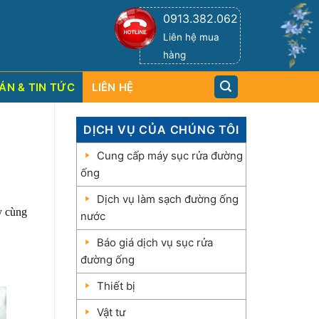
0913.382.062
Liên hệ mua
hàng
ÁN & TIN TỨC
LIÊN HỆ
DỊCH VỤ CỦA CHÚNG TÔI
Cung cấp máy sục rửa đường
ống
Dịch vụ làm sạch đường ống
y cùng
nước
Báo giá dịch vụ sục rửa
đường ống
Thiết bị
Vật tư