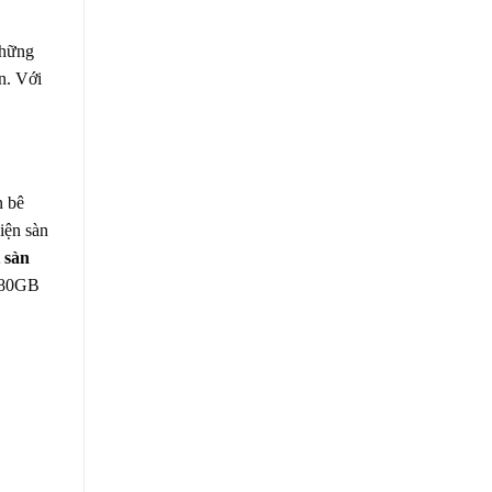
những
n. Với
n bê
iện sàn
 sàn
n 80GB